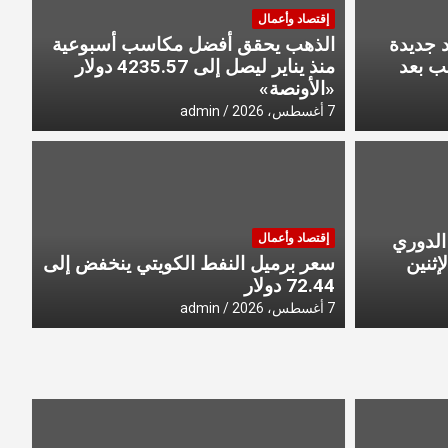
إقتصاد وأعمال
د جديدة
الذهب يحقق أفضل مكاسب أسبوعية
ب بعد
منذ يناير ليصل إلى 4235.57 ​دولار
«الأونصة»
7 أغسطس، 2026
admin
آخر الأخبار
ب من إسبانيا لرفع قيود
الدوري
إقتصاد وأعمال
كبتاغون بح
 – 2027».. الإثنين
سعر برميل النفط الكويتي ينخفض إلى
72.44 دولار
admin
7 أغسطس، 2026
7 أغسطس، 2026
admin