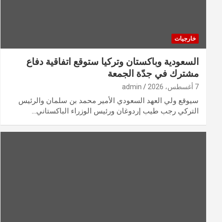
خارجيات
السعودية وباكستان وتركيا ستوقع اتفاقية دفاع
مشترك في جدّة الجمعة
7 أغسطس، 2026
admin
سيوقع ولي العهد السعودي الأمير محمد بن سلمان والرئيس
التركي رجب طيب إردوغان ورئيس الوزراء الباكستاني…