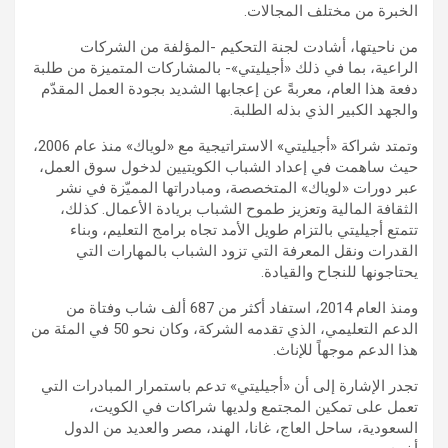
الخبرة من مختلف المجالات.
من ناحيتها، أشادت لجنة التحكيم -المؤلفة من الشركات
الراعية، بما في ذلك «أجيليتي»- بالمشاركات المتميزة من طلبة
دفعة هذا العام، معربةً عن إعجابها الشديد بجودة العمل المقدّم
والجهد الكبير الذي بذله الطلبة.
وتمتد شراكة «أجيليتي» الاستراتيجية مع «لوياك» منذ عام 2006،
حيث ساهمت في إعداد الشباب الكويتيين لدخول سوق العمل،
عبر دورات «لوياك» المتخصصة، ومبادراتها المميّزة في نشر
الثقافة المالية وتعزيز طموح الشباب بريادة الأعمال. كذلك،
تتمتع أجيليتي بالتزام طويل الأمد تجاه برامج التعليم، وبناء
القدرات ونقل المعرفة التي تزود الشباب بالمهارات التي
يحتاجونها للنجاح والقيادة.
ومنذ العام 2014، استفاد أكثر من 687 ألف شاب وفتاة من
الدعم التعليمي، الذي تقدمه الشركة، وكان نحو 50 في المئة من
هذا الدعم موجهاً للإناث.
تجدر الإشارة إلى أن «أجيليتي» تدعم باستمرار المبادرات التي
تعمل على تمكين المجتمع ولديها شراكات في الكويت،
السعودية، ساحل العاج، غانا، الهند، مصر والعديد من الدول