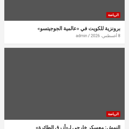
الرياضة
برونزية للكويت في «عالمية الجوجيتسو»
8 أغسطس، 2026
admin
الرياضة
النمش: معسكر خارجي لـ«أزرق الطائرة»