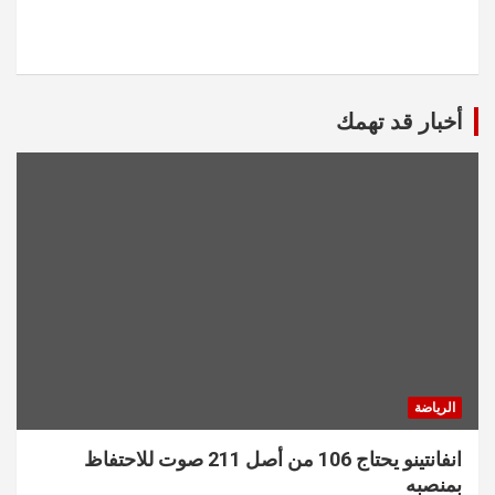
أخبار قد تهمك
الرياضة
انفانتينو يحتاج 106 من أصل 211 صوت للاحتفاظ
بمنصبه