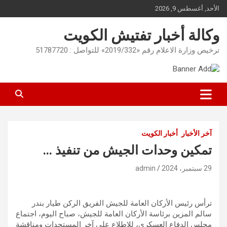
Ski
الأحد, أغسطس 9, 2026
t
conten
وكالة أخبار تفتيش الكويت
ترخيص وزارة الاعلام رقم «2019/332» للتواصل : 51787720
آخر الأخبار
أخبار الكويت
تمكين وحدات الجيش من تنفيذ …
29 سبتمبر، 2024
admin
ترأس رئيس الأركان العامة للجيش الفريق الركن طيار بندر
سالم المزين برئاسة الأركان العامة للجيش، صباح اليوم، اجتماع
مجلس الدفاع العسكري، للاطلاع على آخر المستجدات ومناقشة