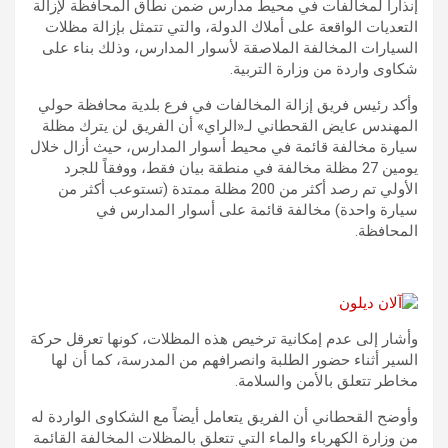
إنذاراً لمخالفات في محيط مدارس ضمن نطاق المحافظة لإزالة
التعديات الواقعة على أملاك الدولة، والتي تتمثل بإزالة مظلات
السيارات المخالفة الملاصقة لأسوار المدارس، وذلك بناء على
شكاوى واردة من وزارة التربية.
وأكد رئيس فريق إزالة المخالفات في فرع بلدية محافظة حولي
المهندس عايض القحطاني لـ«الراي» أن الفريق لن يترك مظلة
سيارة مخالفة قائمة في محيط أسوار المدارس، حيث أزال خلال
يومين 27 مظلة مخالفة في منطقة بيان فقط، ووفقاً للجرد
الأولي تم رصد أكثر من 200 مظلة ممتدة (تستوعب أكثر من
سيارة واحدة) مخالفة قائمة على أسوار المدارس في
المحافظة.
وأشار إلى عدم إمكانية ترخيص هذه المظلات، كونها تعرقل حركة
السير أثناء حضور الطلبة وانصرافهم من المدرسة، كما أن لها
مخاطر تتعلق بالأمن والسلامة.
وأوضح القحطاني أن الفريق يتعامل أيضاً مع الشكاوى الواردة له
من وزارة الكهرباء والماء التي تتعلق بالمظلات المخالفة القائمة