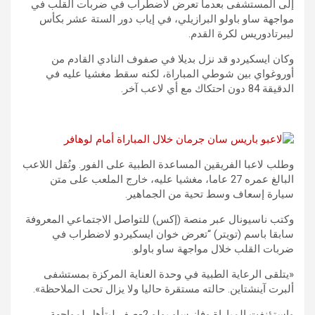
إلى المستشفى بعدما تعرض لاضطراب في ضربات القلب في
مواجهة ساو باولو البرازيلي، في إياب دور الستة عشر بكأس
ليبرتادوريس لكرة القدم.
وكان ايسكيردو قد نزل بديلا في صفوف النادي القادم من
أوروغواي بين شوطي المباراة، لكنه سقط مغشيا عليه في
الدقيقة 84 دون احتكاك مع أي لاعب آخر.
وطلب لاعبا الفريقين المساعدة الطبية على الفور. ونُقل اللاعب
البالغ عمره 27 عاما، مغشيا عليه، خارج الملعب على متن
سيارة إسعاف وسط تحية من الجماهير.
وكتب ناسيونال عبر منصة (إكس) للتواصل الاجتماعي المعروفة
سابقا باسم (تويتر) “تعرض خوان ايسكيردو لاضطراب في
ضربات القلب خلال مواجهة ساو باولو.
«يتلقى الرعاية الطبية في وحدة العناية المركزة بمستشفى
ألبرت آينشتاين. حالته مستقرة حاليا ولا يزال تحت الملاحظة».
واستؤنفت المباراة وفاز ساو بولو 2-صفر ليتأهل لمواجهة