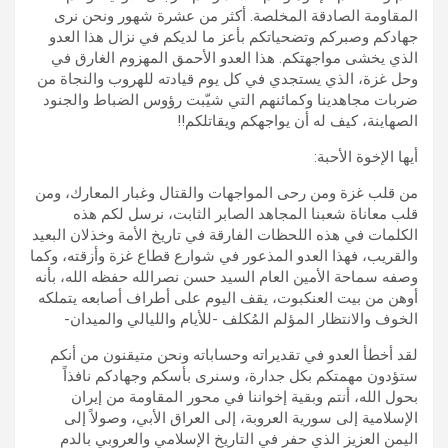
المقاومة الصادقة المخلصة. أكثر من عشرة شهور ونحن نرى
جهادكم وصبركم وتضحياتكم بأعز ما لديكم في نزال هذا العدو
الذي يخشى مواجهتكم. هذا العدو الأحمق المهزوم الغارق في
وحل غزة، الذي يستجدي في كل يوم قيادته للهروب والنجاة من
ضربات مجاهدينا وكمائنهم التي شيّبت رؤوس الضباط والجنود
الصهاينة، كيف له أن يواجهكم ويقاتلكم!!
أيها الإخوة الأحبة:
من قلب غزة ومن رحى المواجهات والقتال وغبار المعارك، ومن
قلب معاناة شعبنا المجاهد الصابر الثابت، نرسل لكم هذه
الكلمات في هذه اللحظات الفارقة في تاريخ الأمة وخذلان البعيد
والقريب، فهذا العدو المذعور في شوارع قطاع غزة وأزقته، وكما
وصفه سماحة الأمين العام السيد حسن نصرالله حفظه الله، بأنه
أوهن من بيت العنكبوت، يقف اليوم على أطراف أصابعه يتملكه
الخوف والانتظار المؤلم المُكلف -للأيام والليالي والميدان-
لقد أخطأ العدو في تقديراته وحساباته ونحن متيقنون من أنكم
ستؤدون مهمتكم بكل جدارة، وسنرى بأسكم وجهادكم نافذاً
بحول الله، أنتم وبقية إخواننا في محور المقاومة من إيران
الإسلامية إلى سورية العروبة، إلى العراق الأبي، وصولاً إلى
اليمن العزيز الذي حفر في التاريخ الإسلامي والعروبي بالدم