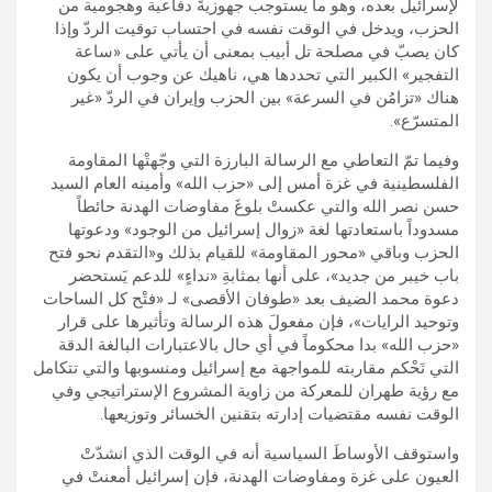
لإسرائيل بعده، وهو ما يستوجب جهوزيةً دفاعية وهجومية من
الحزب، ويدخل في الوقت نفسه في احتساب توقيت الردّ وإذا
كان يصبّ في مصلحة تل أبيب بمعنى أن يأتي على «ساعة
التفجير» الكبير التي تحددها هي، ناهيك عن وجوب أن يكون
هناك «تزامُن في السرعة» بين الحزب وإيران في الردّ «غير
المتسرّع».
وفيما تمّ التعاطي مع الرسالة البارزة التي وجّهتْها المقاومة
الفلسطينية في غزة أمس إلى «حزب الله» وأمينه العام السيد
حسن نصر الله والتي عكستْ بلوغَ مفاوضات الهدنة حائطاً
مسدوداً باستعادتها لغة «زوال إسرائيل من الوجود» ودعوتها
الحزب وباقي «محور المقاومة» للقيام بذلك و«التقدم نحو فتح
باب خيبر من جديد»، على أنها بمثابةِ «نداءٍ» للدعم يَستحضر
دعوة محمد الضيف بعد «طوفان الأقصى» لـ «فتْح كل الساحات
وتوحيد الرايات»، فإن مفعولَ هذه الرسالة وتأثيرها على قرار
«حزب الله» بدا محكوماً في أي حال بالاعتبارات البالغة الدقة
التي تَحْكم مقاربته للمواجهة مع إسرائيل ومنسوبها والتي تتكامل
مع رؤية طهران للمعركة من زاوية المشروع الإستراتيجي وفي
الوقت نفسه مقتضيات إدارته بتقنين الخسائر وتوزيعها.
واستوقف الأوساطَ السياسية أنه في الوقت الذي انشدّتْ
العيون على غزة ومفاوضات الهدنة، فإن إسرائيل أمعنتْ في