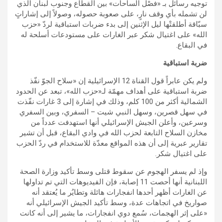
توجيه رسائل بـ «فصْل الساحات» بين القطاع وجنوب لبنان الذي
لن تشمله بأي وقف نارٍ، على صعوبة حصوله، وصولاً إلى إشاراتٍ
سبّاقة أطلقتْها ليل الإثنين إلى بدء ضربات استباقية لردّ «حزب
الله» على اغتيال شكر عبر الغارات على مستودعات أسلحة له
في البقاع.
ضربة استباقية
ولم يكن عابراً قول القناة 12 الإسرائيلية إن «سلاح الجوّ نفّذ
ضربة استباقية على أهداف مهمّة لـ«حزب الله»، تبعد عن الحدود
الشمالية أكثر من 100 كلم، وذلك في إشارة إلى 3 غارات نفّذت
في سهل قصرين، وسهل النبي شيت – السفري، وبين السفري
وسرعين، وأعلن الجيش الإسرائيلي أنها استهدفت عدداً من
مخازن السلاح التابعة لحزب الله في وادي البقاع، قبل أن تشير
تقارير عبرية إلى أن هذه المواقع معدّة للاستخدام في ردّ الحزب
على اغتيال شكر.
وإذ لم يسفر الهجوم عن سقوط قتلى وسط تأكيد وزارة الصحة
اللبنانية أنها أحصت 11 إصابة، فإن الفيديوهات التي تم تداولها
عن الغارات أظهر أحدها انفجارات هائلة وتطايُر ما يُعتقد أنه
صواريخ في اتجاهات عدة، وسط تأكيد الجيش الإسرائيلي أنه
«على إثر الهجمات، سُمع دوي انفجارات، ما يشير إلى أنه كانت