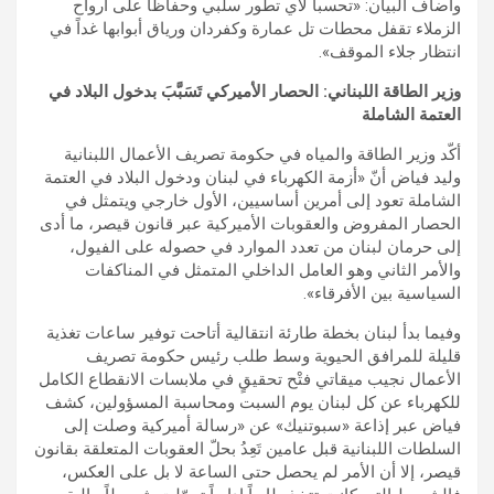
وأضاف البيان: «تحسباً لأي تطور سلبي وحفاظاً على أرواح
الزملاء تقفل محطات تل عمارة وكفردان ورياق أبوابها غداً في
انتظار جلاء الموقف».
وزير الطاقة اللبناني: الحصار الأميركي تَسَبَّبَ بدخول البلاد في
العتمة الشاملة
أكّد وزير الطاقة والمياه في حكومة تصريف الأعمال اللبنانية
وليد فياض أنّ «أزمة الكهرباء في لبنان ودخول البلاد في العتمة
الشاملة تعود إلى أمرين أساسيين، الأول خارجي ويتمثل في
الحصار المفروض والعقوبات الأميركية عبر قانون قيصر، ما أدى
إلى حرمان لبنان من تعدد الموارد في حصوله على الفيول،
والأمر الثاني وهو العامل الداخلي المتمثل في المناكفات
السياسية بين الأفرقاء».
وفيما بدأ لبنان بخطة طارئة انتقالية أتاحت توفير ساعات تغذية
قليلة للمرافق الحيوية وسط طلب رئيس حكومة تصريف
الأعمال نجيب ميقاتي فتْح تحقيقٍ في ملابسات الانقطاع الكامل
للكهرباء عن كل لبنان يوم السبت ومحاسبة المسؤولين، كشف
فياض عبر إذاعة «سبوتنيك» عن «رسالة أميركية وصلت إلى
السلطات اللبنانية قبل عامين تَعِدُ بحلّ العقوبات المتعلقة بقانون
قيصر، إلا أن الأمر لم يحصل حتى الساعة لا بل على العكس،