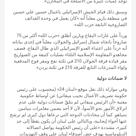
توجد كميات كبيرة من الأسلحة في المخازن».
وسبق ذلك قيام الجيش الإسرائيلي باغتيال حسين علي حسين
في منطقة يارين معلناً أنه «كان يعمل في وحدة القذائف
الصاروخية التابعة حزب الله».
ورداً على غارات البقاع ويارين أطلق «حزب الله» أكثر من 75
صاروخاً باتجاه شمال إسرائيل والجولان، معلناً في إحدى بياناته
أنه «رداً على ‏اعتداء العدو الإسرائيلي الذي طال البقاع، قصف
مجاهدو المقاومة الإسلامية الثلثاء بصليات كثيفة من الصواريخ
مقر قيادة فرقة الجولان 210 في ثكنة نفح ومقر فوج المدفعية
ولواء المدرعات التابع للفرقة 210 في ثكنة يردن».
لا ضمانات دولية
وفي موازاة ذلك نقل موقع «لبنان 24» (محسوب على رئيس
حكومة تصريف الأعمال نجيب ميقاتي) عن أوساط حكومية
معنية «أن الرئيس ميقاتي لم يتلقّ ضمانات دولية على عدم
انزلاق الأمور نحو الأسوأ، لأن لا أحد يضمن مغامرات بنيامين
نتنياهو. كما أن محادثات الدوحة التي ترعاها دول كبرى لم ترشح
عنها أجواء إيجابية، وبالتالي على لبنان أن يكون يقظاً إلى حد
كبير»، مشددة «على أن رئيس الحكومة يواصل اتصالاته
الدبلوماسية بهدف حض أصدقاء لبنان على وقف التهديدات