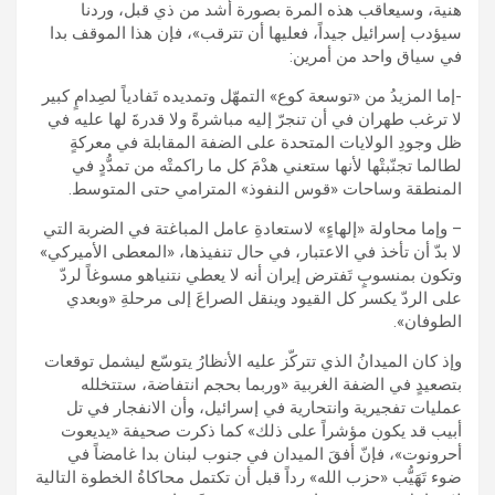
هنية، وسيعاقب هذه المرة بصورة أشد من ذي قبل، وردنا
سيؤدب إسرائيل جيداً، فعليها أن تترقب»، فإن هذا الموقف بدا
في سياق واحد من أمرين:
-إما المزيدُ من «توسعة كوع» التمهّل وتمديده تَفادياً لصِدامٍ كبير
لا ترغب طهران في أن تنجرّ إليه مباشرةً ولا قدرةَ لها عليه في
ظل وجودِ الولايات المتحدة على الضفة المقابلة في معركةٍ
لطالما تجنّبتْها لأنها ستعني هدْمَ كل ما راكمتْه من تمدُّدٍ في
المنطقة وساحات «قوس النفوذ» المترامي حتى المتوسط.
– وإما محاولة «إلهاءٍ» لاستعادةِ عامل المباغتة في الضربة التي
لا بدّ أن تأخذ في الاعتبار، في حال تنفيذها، «المعطى الأميركي»
وتكون بمنسوبٍ تَفترض إيران أنه لا يعطي نتنياهو مسوغاً لردّ
على الردّ يكسر كل القيود وينقل الصراعَ إلى مرحلةِ «وبعدي
الطوفان».
وإذ كان الميدانُ الذي تتركّز عليه الأنظارُ يتوسّع ليشمل توقعات
بتصعيدٍ في الضفة الغربية «وربما بحجم انتفاضة، ستتخلله
عمليات تفجيرية وانتحارية في إسرائيل، وأن الانفجار في تل
أبيب قد يكون مؤشراً على ذلك» كما ذكرت صحيفة «يديعوت
أحرونوت»، فإنّ أفقَ الميدان في جنوب لبنان بدا غامضاً في
ضوء تَهَيُّب «حزب الله» رداً قبل أن تكتمل محاكاةُ الخطوة التالية