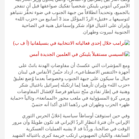
الأميركي أنتوني بلينكن شخصياً تفكيك صواعقها قبل أن تنفجر
بالجميع، وتحديداً انطلاقاً من جبهة الجنوب في ضوء تحفُّز نتنياهو
لتوسيعها بـ «فتيلِ» الردّ المؤجَّل منذ 3 أسابيع من «حزب الله»
وإيران على اغتيال فؤاد شكر وإسماعيل هنية في الضاحية
الجنوبية لبيروت وطهران.
ومع المؤشرات التي عكستْ أن مفاوضاتِ الهدنة باتتْ على
أجهزة «التنفس الاصطناعي»، ازداد حبْسُ الأنفاس في لبنان
حيال ما سيكون على جبهة الجنوب وخصوصاً بعدما وُضع تعليقُ
«حزب الله» وإيران ثأرهما لِما ارتكبتْه إسرائيل باغتيال شكر
وهنية في إطار تفادي منْح نتنياهو فرصةً لإفشال المفاوضات
ورمي كرةِ المسؤولية في ملعب محور «الممانعة»، وتالياً «حماية
ظهر» الحزب وطهران في ردّهما الذي أكدا أنه حتميّ.
وفي حين استوقفَ أوساطاً سياسية إعلانُ الحرس الثوري
الإيراني «أن فترةَ انتظارِ الردّ الإيراني قد تكون طويلةً وأن مرور
الوقت في صالحنا، وردُّنا قد لا يشبه العمليات العسكرية
السابقة، والكيان الصهيوني ارتكب جريمة كبرى باغتياله الشهيد