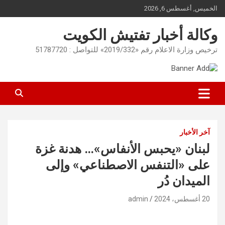
Ski
الخميس, أغسطس 6, 2026
t
conten
وكالة أخبار تفتيش الكويت
ترخيص وزارة الاعلام رقم «2019/332» للتواصل : 51787720
آخر الأخبار
لبنان «يحبس الأنفاس»… هدنة غزة
على «التنفس الاصطناعي» وإلى
الميدان دُر
20 أغسطس، 2024
admin