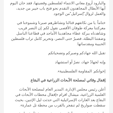
والبارود أروع معاني الانتماء لفلسطين وقضيتها، فقد حان اليوم
أيها الأبطال المجاهدون التقدم نحو فتح باب خيبر من جديد،
والعمل لزوال”إسرائيل”من الوجود.
ختاماً: يا من نكاتفهم قتالنا ونشاطرهم صبرنا وشموخنا في
معركتنا معركة طوفان الأقصى نقول لكم: إن النصر قريب
وشاهدناه ببركة عطاء مجاهدينا الأماجد في قطاعنا الباسل
وضفتنا البطلة، فصبرٌ حتى النصر، وتحرير كامل تراب فلسطين
الحبيبة ومقدساتها.
تقبل الله جهادكم وصبركم وتضحياتكم
وإنه لجهادٌ جهاد، نصرٌ أو استشهاد
إخوانكم: المقاومة الفلسطينية».
إقفال وقائي لمصلحة الأبحاث الزراعية في البقاع
أعلن رئيس مجلس الإدارة، المدير العام لمصلحة الأبحاث
العلمية الزراعية، ميشال افرام «إقفال محطات الأبحاث في
البقاع بعد الغارات الإسرائيلية التي حدثت ليل الإثنين، بحيث
سقطت صواريخ لم تنفجر بالقرب من محطة تل عمارة».