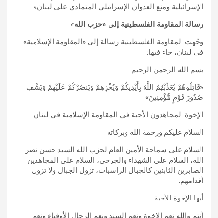
الإسرائيلية ومنع العدوان الإسرائيلي المتمادي على لبنان».
رسالة المقاومة الفلسطينية إلى «حزب الله»
وجّهت المقاومة الفلسطينية رسالة إلى «المقاومة الإسلامية»
في لبنان، جاء فيها:
بسم الله الرحمن الرحيم
«قَاتِلُوهُمْ يُعَذِّبْهُمُ اللَّهُ بِأَيْدِيكُمْ وَيُخْزِهِمْ وَيَنصُرْكُمْ عَلَيْهِمْ وَيَشْفِ
صُدُورَ قَوْمٍ مُّؤْمِنِينَ»
الإخوة المجاهدون الأحبة في المقاومة الإسلامية في لبنان
السلام عليكم ورحمة الله وبركاته
السلام على سماحة الأمين العام لحزب الله السيد حسن نصر
الله، السلام على الشهداء والجرحى، السلام على المجاهدين
الصابرين الثابتين كالجبال الراسيات، تزول الجبال ولا تزول
أقدامهم.
أيها الإخوة الأحبة
أنتم والله نعم الإخوة ونعم السند ونعم الرجال الأوفياء ونعم