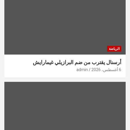
الرياضة
أرسنال يقترب من ضم البرازيلي غيمارايش
6 أغسطس، 2026
admin