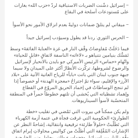
– إسرائيل دشّنت الضربات الاستباقية لردّ «حزب الله» بغارات
على مُستودعات أسلحة في البقاع
– ميقاتي لم يتلقّ ضمانات دوليةً بعدم انزلاق الأمور نحو الأسوأ
– الحرس الثوري: ردنا قد يطول وسيؤدب إسرائيل جيداً
فيما دَخَلَتْ مُفاوضاتُ وقْفِ النار في غزة «العنايةَ الفائقةَ» وسط
تَمَسُّك بنيامين نتنياهو بـ «لاءاته» الناسفة لاتفاقٍ «قابلٍ للحياة»
واتّهامِ «حماس» الرئيس الأميركي جو بايدن بالانحياز لإسرائيل
والرضوخ لشروطها، تركّزت الأنظارُ أكثر على الميدانِ ولا سيما
جبهة جنوب لبنان التي باتت «باباً» للرياح العاتية الآتية على «بلاد
الأرز» والإقليم، سواء تمّ اجتراحُ «معجزة الهدنة» أو خصوصاً إذا
لم تنجح الوساطاتُ في إخماد الحريق المروّع في القطاع
وإهماد تشظياته التي يُخشى أن تلتهم خطوطاً حمراً في المنطقة
المتحسّبة لأسوأ السيناريوهات.
ولم يكن ممكناً في بيروت التي تَمْضي في تقليب «خطة
الطوارئ» الحكومية التي غرقت فجأة في عتمة أزمة الكهرباء
التي تَطَلّبتْ «حلولاً طارئة» ترقيعية وانتقالية، إشاحةُ النظر عن
الإشارات المُقْلِقة التي أطلّتْ من كواليس محاولاتِ إبرام اتفاق
وقْف النار بين إسرائيل و«حماس» والتي يحاول وزير الخارجية