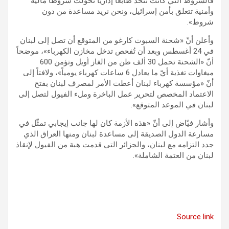
فالشروط التي كانت تتخذ طابعاً إدارياً تحوّلت شروطاً مالية
وأمنية تتعلق بأمن إسرائيل، ونحن نريد مساعدة من دون
شروط».
وأعلن أنّ «شحنة السبوت كارغو من المتوقع أن تصل إلى لبنان
في 24 أغسطس وبعد أن تُفحص تدخل مخازن الكهرباء»، موضحاً
أنّ «الشحنة تحمل 30 ألف طن من الغاز أويل وتؤمن 600
ميغاوات تغذية أيّ ما يعادل 6 ساعات كهرباء يومياً»، ولافتاً إلى
أنّ «مؤسسة كهرباء لبنان أعطت الأمر لمصرف لبنان بفتح
الاعتماد المخصص لتحرير عمل الباخرة وملء الفيول لتصل إلى
لبنان في الموعد المتوقع».
وأشار فيّاض إلى أنّ «هذه الأزمة كان لها جانب إيجابي تمثّل في
مسارعة الدول الصديقة إلى مساعدة لبنان ومنها العراق الذي
جدد التزامه مع لبنان، والجزائر التي قدمت هبة من الفيول لإنقاذ
لبنان من العتمة الشاملة».
Source link