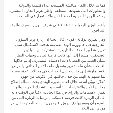
كما تم خلال اللقاء مناقشة المستجدات الإقليمية والدولية
والتطورات التي تشهدها المنطقة، وأطر تعزيز التعاون المشترك
وحشد الجهود الدولية لحفظ الأمن والاستقرار في المنطقة.
وأقام الوزير اليحيا مأدبة غداء على شرف الوزير الضيف والوفد
المرافق.
وفي تصريح لوكالة «كونا»، قال الحيا إن زيارة وزير الشؤون
الخارجية في جمهورية الهند الصديقة هدفت لاستكمال سبل
تعزيز وتطوير العلاقات التاريخية المشتركة بين البلدين
الصديقين، مشيراً إلى أنها كانت فرصة لتبادل وجهات النظر
بشأن العديد من القضايا ذات الاهتمام المشترك، إذ تم خلالها
التباحث بشأن ملف تعزيز وتفعيل ملف الأمن الغذائي والفرص
الاستثمارية، إلى جانب تبادل الخبرات في مجالات عدة، مشيداً
بما تسهم به الهند من خلال جاليتها في الكويت من جهود
مُقدّرة.وبيّن أنه تم خلال لقائه نظيره الهندي بحث مسألة إصلاح
مجلس الأمن والاقتراحات بشأنه، حيث تتشارك الكويت والهند
نفس الاهتمامات والرؤى في هذا الجانب، لافتاً في الوقت ذاته
إلى أن الزيارة كانت فرصة لاستكمال ترتيبات الزيارة التي من
المزمع أن يقوم بها رئيس وزراء جمهورية الهند الصديقة ناريندرا
مودي إلى البلاد.