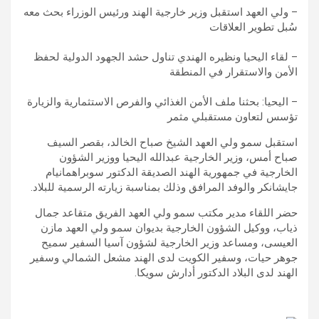
– ولي العهد استقبل وزير خارجية الهند ورئيس الوزراء بحث معه
سُبل تطوير العلاقات
– لقاء اليحيا ونظيره الهندي تناول حشد الجهود الدولية لحفظ
الأمن والاستقرار في المنطقة
– اليحيا: بحثنا ملف الأمن الغذائي والفرص الاستثمارية والزيارة
تؤسس لتعاون مستقبلي مثمر
استقبل سمو ولي العهد الشيخ صباح الخالد، بقصر السيف
صباح أمس، وزير الخارجية عبدالله اليحيا ووزير الشؤون
الخارجية في جمهورية الهند الصديقة الدكتور سوبراهمانيام
جايشانكر والوفد المرافق وذلك بمناسبة زيارته الرسمية للبلاد.
حضر اللقاء مدير مكتب سمو ولي العهد الفريق متقاعد جمال
ذياب، ووكيل الشؤون الخارجية بديوان سمو ولي العهد مازن
العيسى، ومساعد وزير الخارجية لشؤون آسيا السفير سميح
جوهر حيات، وسفير الكويت لدى الهند مشعل الشمالي وسفير
الهند لدى البلاد الدكتور أدارش سويكا.