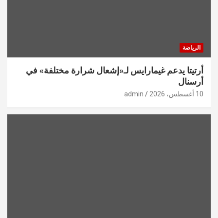
الرياضة
أرتيتا يدعم غيمارايس لـ«إشعال شرارة مختلفة» في
أرسنال
10 أغسطس، 2026
admin