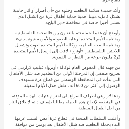
وأكد حميدة سلامة التطعيم وخلوه من «أي أضرار أو آثار جانبية
بشكل كامل» مبينا أهمية حماية أطفال غزة من الشلل الذي
تفشى أخيرا خاصة في محافظة «دير البلح».
وأوضح أن هذه الحملة تتم بالتعاون بين «الصحة» الفلسطينية
ومنظمة الأمم المتحدة لرعاية الطفولة والأمومة «يونيسيف»
ومنظمة الصحة العالمية ووكالة الأمم المتحدة لغوث وتشغيل
اللاجئين الفلسطينين «أونروا» لافت إلى إرسال الأمم المتحدة
2ر2 مليون جرعة من القطرات الفموية.
من جهته قال المفوض العام لوكالة «أونروا» فيليب لازاريني في
تصريح صحفي إن المرحلة الأولى من التطعيم ضد شلل الأطفال
التي بدأت في المحافظة الوسطى من قطاع غزة تستهدف
الوصول إلى أكثر من 600 ألف طفل خلال الأيام المقبلة.
ودعا لازاريني أطراف الصراع إلى احترام فترات الهدنة المؤقتة
في المنطقة لإنجاح هذه الحملة مطالبا بإيقاف دائم لإطلاق النار
من أجل أطفال المنطقة.
وأعلنت السلطات الصحية في قطاع غزة أمس السبت عزمها
البدء بحملة التطعيم ضد شلل الأطفال بعد يومين من موافقة