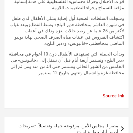
قوات الاحتلال وحركة «حماس» الفلسطينية على هدنة إنسانية
مؤقتة للسماح بإجراء التطعيمات اللازمة.
وسجلت السلطات الصحية أول إصابة بشلل الأطفال لدى طفل
في شهره العاشر بمحافظة «دير البلح» وسط القطاع وبعد غياب
لأكثر من 25 عاما عن رصد حالات بغزة وذلك في أعقاب
اكتشاف الفيروس في عينات مياه الصرف الصحي نهاية يونيو
الماضي بمحافظتي «خانيونس» و«دير البلح».
وبدأت الحملة التي تستهدف الأطفال دون 10 أعوام في محافظة
«دير البلح» وتستمر أربعة أيام قبل أن تنتقل إلى «خانيونس» في
الخامس من الشهر الحالي وتستمر حتى الثامن منه ومن ثم إلى
محافظة غزة والشمال وتنتهي بتاريخ 12 سبتمبر.
Source link
تصفّح
مصر لـ مجلس الأمن: مرفوضة جملة وتفصيلاً.. تصريحات
المقالات
أديس أبابا حول «السد»