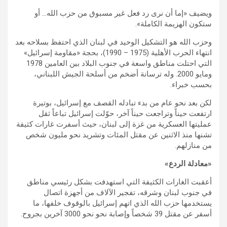
ويضيف «إما أن نرى رد فعل غير مسبوق من حزب الله… أو
ستكون الهزيمة الكاملة».
وحزب الله هو التشكيل الوحيد في لبنان الذي احتفظ بسلاحه بعد
انتهاء الحرب الأهلية (1975 – 1990)، بحجة «مقاومة إسرائيل»
التي احتلت مناطق واسعة في جنوب البلاد بين العامين 1978
ومايو 2000. وله ترسانة أضخم من أسلحة الجيش اللبناني،
بحسب خبراء.
لكن بعد نحو عام من بدء تبادله القصف مع إسرائيل، بوتيرة
ارتفعت حيناً وتراجعت حيناً آخر، حوّلت إسرائيل تباعاً ثقل
عمليتها العسكرية من غزة إلى لبنان، حيث أسفرت غارات كثيفة
تشنها منذ الاثنين عن مقتل المئات وتشريد نحو مليون شخص
من منازلهم.
«معادلة الردع»
أعقبت الغارات الكثيفة التي استهدفت بشكل رئيسي مناطق
في جنوب لبنان وشرقه، تفجير الآلاف من أجهزة اتصال
يستخدمها حزب الله الذي اتهم إسرائيل بالوقوف خلفها، ما
أسفر عن مقتل 39 شخصاً وإصابة نحو نحو 3000 آخرين بجروح.