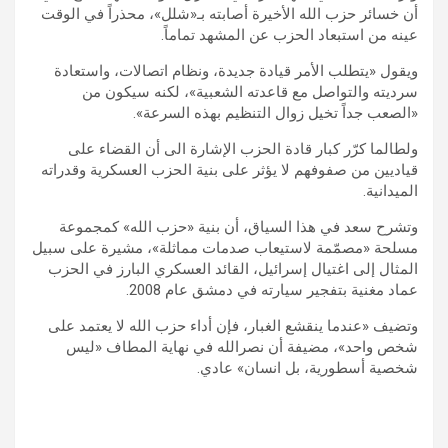
أن خسائر حزب الله الأخيرة أصابته بـ«شلل»، محذراً في الوقت
عينه من استبعاد الحزب عن المشهد تماماً.
ويقول «يتطلب الأمر قيادة جديدة، ونظام اتصالات، واستعادة
سرديته والتواصل مع قاعدته الشعبية»، لكنه سيكون من
«الصعب جداً تخيل زوال التنظيم بهذه السرعة».
ولطالما كرّر كبار قادة الحزب الإشارة الى أن القضاء على
قياديين من صفوفهم لا يؤثر على بنية الحزب العسكرية وقدراته
الميدانية.
وتشرح سعد في هذا السياق، أن بنية «حزب الله» كمجموعة
مسلحة «مصمّمة لاستيعاب صدمات مماثلة»، مشيرة على سبيل
المثال إلى اغتيال إسرائيل، القائد العسكري البارز في الحزب
عماد مغنية بتفجير سيارته في دمشق عام 2008.
وتضيف «عندما ينقشع الغبار، فإن أداء حزب الله لا يعتمد على
شخص واحد»، مضيفة أن نصرالله في نهاية المطاف «ليس
شخصية أسطورية، بل انسان» عادي.