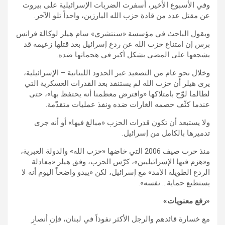
وفي الأسبوع الأخير، أسفرت الضربات الإسرائيلية على بيروت
عن مقتل عدد من قادة حزب الله البارزين، واحداً تلو الآخر.
ويقول الباحث في مؤسسة «سنتشري» سام هيلر لوكالة فرانس
برس إن امتناع حزب الله عن ردع إسرائيل بعد قتلها زعيمه قد
يشجعها على المضي بشكل أكبر في هجماتها ضده.
وخلال نحو عام من التصعيد عبر الحدود اللبنانية – الإسرائيلية،
يرى هيلر أن حزب الله لم يستنفد بعد القدرات العسكرية التي
لطالما لوّح بامتلاكها «وافترض معظمنا أنه يحتفظ بها»، حتى
عندما كثّف خصمه الغارات ضده ونفذ عمليات متقدّمة.
ولا يستبعد أن تكون قدرات الحزب «مبالغ فيها» أو أنه جرى
تدميرها بالكامل من إسرائيل.
منذ حرب صيف 2006 التي خاضها «حزب الله» والدولة العبرية،
و«هزم فيها الإسرائيليين»، كرّس الحزب، وفق هيلر «معادلة
الردع الطويلة الأمد» مع إسرائيل، لكن «يبدو واضحاً اليوم أنه لا
يستطيع حماية… نفسه».
«رفع معنويات»
مع خسارة قائدهم والرجل الأكثر نفوذاً في لبنان، فإن أنصار