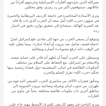
نصرالله الذين شرّدتهم الغارات الإسرائيلية وحرمتهم أفراداً من
عائلاتهم، سيتوقعون أكثر من رد رمزي، وفق محللين.
وترى الأستاذة المحاضرة في جامعة كارديف البريطانية والخبيرة
في شؤون «حزب الله» أمل سعد أن الحزب الذي بات بلا قائد
بعد الضربة الهائلة، سيحتاج إلى تحقيق توازن دقيق في اختيار
رده.
وتتوقع أن يسعى الحزب من جهة إلى تفادي دفع إسرائيل لشنّ
«حملة قصف شامل ضد بيروت أو أنحاء لبنان»، بينما يتعيّن عليه
في الوقت ذاته «رفع معنويات» أنصاره ومقاتليه.
وسيتعيّن على الحزب أيضاً أن يُظهر أنه قادر على حماية شعبه،
والانتقام من إسرائيل، مع الحفاظ على السلام بين مختلف
المكونات الطائفية في لبنان، المنقسمة حول قضايا رئيسية بينها
تحكّم «حزب الله» بقرار السلم والحرب.
وتدفّق عشرات الآلاف من مناصري الحزب الشيعي المدعوم من
طهران، من جنوب لبنان وشرقه وضاحية بيروت الجنوبية الى
مناطق أخرى ذات مكونات طائفية مختلفة، بحثاً عن مأوى من
الغارات.
ويرى الباحث في معهد كارنيغي للشرق الأوسط مهند حاج علي،