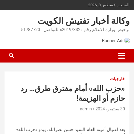
Ski
السبت, أغسطس 8, 2026
t
conten
وكالة أخبار تفتيش الكويت
ترخيص وزارة الاعلام رقم «2019/332» للتواصل : 51787720
خارجيات
«حزب الله» أمام مفترق طرق… رد
حازم أو الهزيمة!
30 سبتمبر، 2024
admin
بعد اغتيال أمينه العام السيد حسن نصرالله، يبدو «حزب الله»