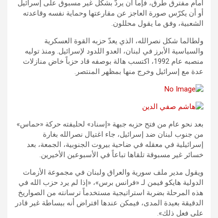
أمام مفترق طرق، فإما أن يردّ بشكل غير مسبوق على إسرائيل
أو أن يكرّس صورة العاجز عن مقارعتها وحماية نفسه وقاعدته
الشعبية، وفق ما يقول محللون.
ولطالما شكل نصرالله، الذي يعدّ حزبه القوة العسكرية
والسياسية الأبرز في لبنان، العدو اللدود لإسرائيل. ومنذ توليه
منصبه عام 1992، اكتسب هالة بوصفه قاد حزباً خاض منازلات
عدة مع إسرائيل وخرج منها بمظهر المنتصر.
بعد نحو عام من فتح حزبه جبهة «إسناد» لحليفته حركة «حماس»
من جنوب لبنان ضد إسرائيل، جاء اغتيال نصرالله بغارة
إسرائيلية في معقله في ضاحية بيروت الجنوبية، الجمعة، بعد
خسائر غير مسبوقة تلقاها تباعاً في الأسبوعين الأخيرين.
ويقول مدير ملف سورية والعراق ولبنان في مجموعة الأزمات
الدولية هايكو فيمن لـ «فرانس برس»، «إذا لم يرد حزب الله في
هذه المرحلة بضربة استراتيجية مستخدماً ترسانته من الصواريخ
الدقيقة بعيدة المدى، فيمكن عندها افتراض أنه ببساطة غير قادر
على فعل ذلك».