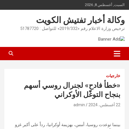
Ski
السبت, أغسطس 8, 2026
t
conten
وكالة أخبار تفتيش الكويت
ترخيص وزارة الاعلام رقم «2019/332» للتواصل : 51787720
خارجيات
«خطأ فادح» لجنرال روسي أسهم
بنجاح التوغّل الأوكراني
22 أغسطس، 2024
admin
بينما توعدت روسيا، أمس، بهزيمة أوكرانيا، رداً على أكبر غزو