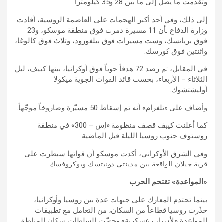
وتقدمت ما يصل إلى ما بين 28 و35 كيلومتراً.
إلى ذلك، وفي أحد أكبر الهجمات على العاصمة الروسية، أفادت
وزارة الدفاع بأن 11 مسيرة دمرت فوق منطقة موسكو، و23
فوق بريانسك، وست مسيرات فوق بيلغورود، وثلاث فوق كالوغا،
واثنتين فوق كورسك.
في المقابل، تم رصد 72 هدفاً جوياً فوق أوكرانيا، بينها كييف، ليل
الثلاثاء – الأربعاء، بحسب قائد القوات الجوية ميكولا
أوليشتشوك.
وأضاف على «تلغرام» أنه تم إسقاط 50 مسيّرة وصاروخاً موجّهاً.
كما أعلنت كييف قصف منظومة «إس – 300» في منطقة
روستوف جنوب روسيا الليلة قبل الماضية.
وفي الشرق الأوكراني، أكدت موسكو أن قواتها سيطرت على
قرية جيلان الواقعة بين مدينتي دونيتسك وبوكروفسك.
«المواعدة» تقتحم الحرب
بينما تحتدم المعارك على جبهات عدة بين روسيا وأوكرانيا،
حذّرت روسيا قطاعاً من السكان، من التعامل مع تطبيقات
المواعدة «لأسباب عسكرية».وحضّت السلطات سكان المناطق