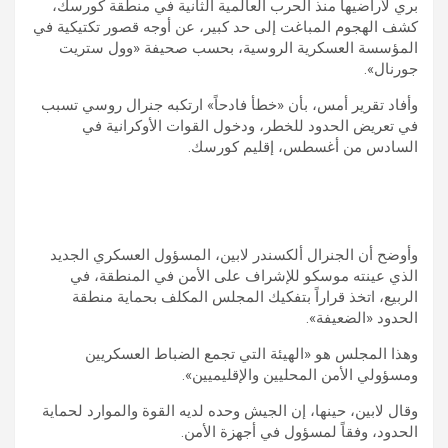
بري لأراضيها منذ الحرب العالمية الثانية في منطقة كورسك،
كشف الهجوم المباغت إلى حد كبير، عن أوجه قصور تكتيكية في
المؤسسة العسكرية الروسية، بحسب صحيفة «وول ستريت
جورنال».
وأفاد تقرير أمس، بأن «خطأ فادحاً» ارتكبه جنرال روسي تسبب
في تعريض الحدود للخطر، ودخول القوات الأوكرانية في
السادس من أغسطس، إقليم كورسك.
وأوضح أن الجنرال ألكسندر لابين، المسؤول العسكري الجديد
الذي عينته موسكو للإشراف على الأمن في المنطقة، في
الربيع، اتخذ قراراً بتفكيك المجلس المكلف بحماية منطقة
الحدود «الضعيفة».
وهذا المجلس هو «الهيئة التي تجمع الضباط العسكريين
ومسؤولي الأمن المحليين والإقليميين».
وقال لابين، حينها، إن الجيش وحده لديه القوة والموارد لحماية
الحدود، وفقاً لمسؤول في أجهزة الأمن.