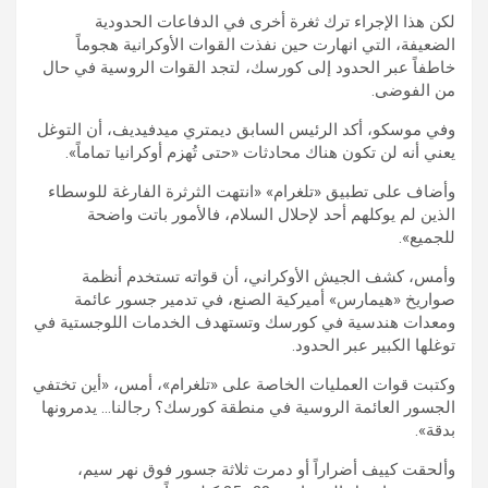
لكن هذا الإجراء ترك ثغرة أخرى في الدفاعات الحدودية
الضعيفة، التي انهارت حين نفذت القوات الأوكرانية هجوماً
خاطفاً عبر الحدود إلى كورسك، لتجد القوات الروسية في حال
من الفوضى.
وفي موسكو، أكد الرئيس السابق ديمتري ميدفيديف، أن التوغل
يعني أنه لن تكون هناك محادثات «حتى تُهزم أوكرانيا تماماً».
وأضاف على تطبيق «تلغرام» «انتهت الثرثرة الفارغة للوسطاء
الذين لم يوكلهم أحد لإحلال السلام، فالأمور باتت واضحة
للجميع».
وأمس، كشف الجيش الأوكراني، أن قواته تستخدم أنظمة
صواريخ «هيمارس» أميركية الصنع، في تدمير جسور عائمة
ومعدات هندسية في كورسك وتستهدف الخدمات اللوجستية في
توغلها الكبير عبر الحدود.
وكتبت قوات العمليات الخاصة على «تلغرام»، أمس، «أين تختفي
الجسور العائمة الروسية في منطقة كورسك؟ رجالنا… يدمرونها
بدقة».
وألحقت كييف أضراراً أو دمرت ثلاثة جسور فوق نهر سيم،