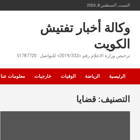
Ski
السبت, أغسطس 8, 2026
t
conten
وكالة أخبار تفتيش
الكويت
ترخيص وزارة الاعلام رقم «2019/332» للتواصل : 51787720
الرئيسية
الرياضة
الوفيات
خارجيات
معلومات عنا
التصنيف:
قضايا