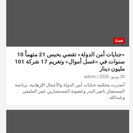
قضايا
«جنايات أمن الدولة» تقضي بحبس 21 متهماً 10
سنوات في «غسل أموال» وتغريم 17 شركة 101
مليون دينار
30 يونيو، 2026
admin
أصدرت محكمة جنايات أمن الدولة والأعمال الإرهابية، برئاسة
المستشار ناصر البدر وعضوية المستشارين عمر المليفي
وعبدالله…