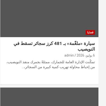
قضايا
سيارة «ملغّمة» بـ 481 كرز سجائر تسقط في
النويصيب
6 يوليو، 2026
admin
تمكّنت الإدارة العامة للجمارك، ممثلةً بجمرك منفذ النويصيب،
من إحباط محاولة تهريب كمية كبيرة من السجائر،…