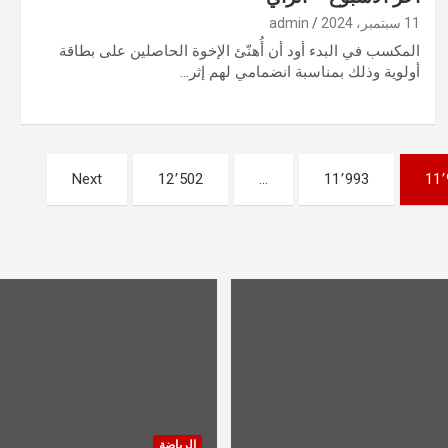
11 سبتمبر، 2024
admin
المكسب في البدء أود أن أُهنّئ الإخوة الحاصلين على بطاقة
أولوية وذلك بمناسبة انضمامي لهم إثر…
Next
12٬502
…
11٬993
11٬
الرياضة