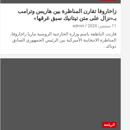
زاخاروفا تقارن المناظرة بين هاريس وترامب
بـ«نزال على متن تيتانيك سبق غرقها»
11 سبتمبر، 2024
admin
قارنت الناطقة باسم وزارة الخارجية الروسية ماريا زاخاروفا،
المناظرة الانتخابية الأميركية بين الرئيس الجمهوري السابق
دونالد…
الرياضة