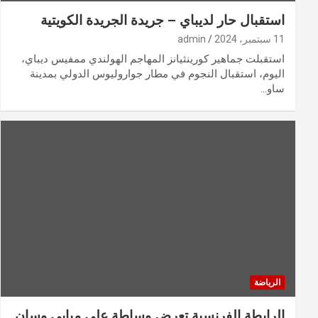
استقبال حار لديباي – جريدة الجريدة الكويتية
11 سبتمبر، 2024
admin
استقبلت جماهير كورينثيانز المهاجم الهولندي ممفيس ديباي،
اليوم، استقبال النجوم في مطار جواروليوس الدولي بمدينة
ساو…
الرياضة
الرابطة الفرنسية تعرض وساطة على مبابي وسان