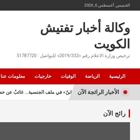
Ski
الخميس, أغسطس 6, 2026
t
conten
وكالة أخبار تفتيش
الكويت
ترخيص وزارة الاعلام رقم «2019/332» للتواصل : 51787720
الرئيسية
الرياضة
الوفيات
خارجيات
معلومات عنا
الأخبار الرائجة الآن
«ابنٌ» في ملف الجنسية… غائبٌ عن حصر الورث
رائج الآن