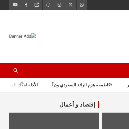
«كاظمة» هزم الرائد السعودي ودياً
الأدلة تُفكّك الخيوط… سقوط 538 جنسي
إقتصاد و أعمال