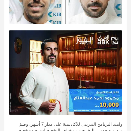
وامتد البرنامج التدريبي للأكاديمية على مدار 7 أشهر، وضمّ
متدربين حديثي التخرج من مختلف التخصصات، حيث خضع