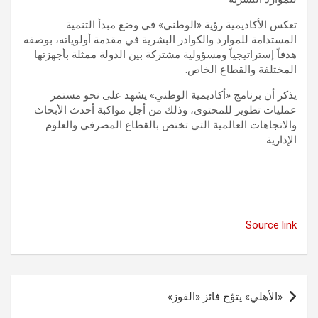
تعكس الأكاديمية رؤية «الوطني» في وضع مبدأ التنمية
المستدامة للموارد والكوادر البشرية في مقدمة أولوياته، بوصفه
هدفاً إستراتيجياً ومسؤولية مشتركة بين الدولة ممثلة بأجهزتها
المختلفة والقطاع الخاص.
يذكر أن برنامج «أكاديمية الوطني» يشهد على نحو مستمر
عمليات تطوير للمحتوى، وذلك من أجل مواكبة أحدث الأبحاث
والاتجاهات العالمية التي تختص بالقطاع المصرفي والعلوم
الإدارية.
Source link
تصفّح
«الأهلي» يتوّج فائز «الفوز»
المقالات