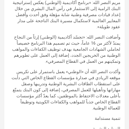
مريم النصر الله: «برنامج أكاديمية (الوطني) يعكس إستراتيجية
البنك الرامية إلى الاستثمار في رأس المال البشري من خلال
إعداد قيادات مصرفية وطنية شابة مؤهلة وفق أحدث وأفضل
المعايير العالمية لاستكمال مسيرة البنك الناجحة على مدار
عقود طويلة».
وأضافت النصر الله: «تجسّد أكاديمية (الوطني) إرثاً من النجاح
يمتدّ لأكثر من 16 عاماً، حيث تم تصميم هذا البرنامج خصيصاً
لحاملي الشهادات الجامعية بهدف توظيف الكفاءات والمواهب
الوطنية من الخريجين الجدد، إضافة إلى العمل على تطويرهم
وتمكينهم من العمل في القطاع المصرفي».
وأكدت النصر الله أن «الوطني» يعمل باستمرار على تكريس
موقعه الريادي في صدارة مؤسسات القطاع الخاص التي دأبت
على استقطاب الطاقات البشرية الوطنية وتدريبها وصقل
مهاراتها وتأهيلها للعمل المصرفي، إضافة إلى كون البنك يتمتّع
بأعلى معدلات الاحتفاظ بالموظفين، كما يعدّ أكثر مؤسسات
القطاع الخاص جذباً للمواهب والكفاءات الكويتية وتوظيفاً
للعمالة الوطنية.
تنمية مستدامة
للموارد البشرية