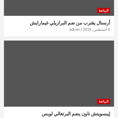
الرياضة
أرسنال يقترب من ضم البرازيلي غيمارايش
6 أغسطس، 2026
admin
الرياضة
إيبسويتش تاون يضم البرتغالي لويس