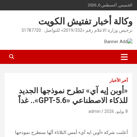
Ski
الخميس, أغسطس 6, 2026
t
conten
وكالة أخبار تفتيش الكويت
ترخيص وزارة الاعلام رقم «2019/332» للتواصل : 51787720
آخر الأخبار
«أوبن إيه آي» تطرح نموذجها الجديد
للذكاء الاصطناعي «GPT-5.6».. غداً
8 يوليو، 2026
admin
أعلنت شركة «أوبن ايه آي» أمس الثلاثاء أنّها ستطرح نموذجها