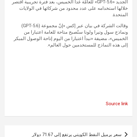
الجديد «GPT-5.6» للعامّة غدا الخميس، بعد فترة تجريبية اقتصر
خلالها استخدامه على عدد محدود من شركائها في الولايات
المتحدة.
وقالت الشركة في بيان عبر إكس «إنّ مجموعة (GPT-5.6)
ونماذج سول وتيرا ولونا ستُصبح متاحة للعامة اعتبارا من
الخميس»، مضيفة «نبدأ اعتبارا من اليوم إتاحة الوصول المبكر
إلى هذه النماذج للمستخدمين حول العالم».
Source link
تصفّح
سعر برميل النفط الكويتي يرتفع إلى 71.67 دولار