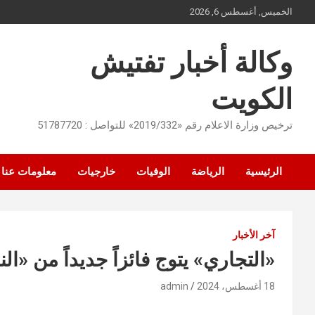
Ski
الخميس, أغسطس 6, 2026
t
conten
وكالة أخبار تفتيش
الكويت
ترخيص وزارة الاعلام رقم «2019/332» للتواصل : 51787720
الرئيسية
الرياضة
الوفيات
خارجيات
معلومات عنا
آخر الأخبار
«التجاري» يتوج فائزاً جديداً من «ال
18 أغسطس، 2024
admin