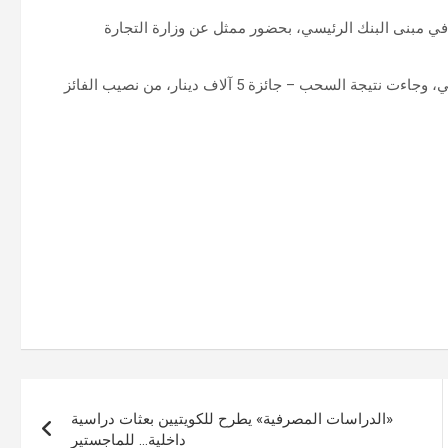
 مبنى البنك الرئيسي، بحضور ممثل عن وزارة التجارة
وقام البنك بتغطية السحب مباشرة عبر وسائل التواصل الاجتماعي، وجاءت نتيجة السحب – جائزة 5 آلاف دينار، من نصيب الفائز
«الدراسات المصرفية» يطرح للكويتيين بعثات دراسية
داخلية… للماجستير