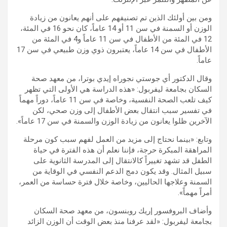
ومن بين أولئك الذين تم تصنيفهم على أنهم يعانون من زيادة
الوزن أو السمنة في سن 11 أو 14 عاماً، كان نحو 16 في المئة،
12 في المئة من الأطفال في سن 11 عاماً و4 في المئة من
الأطفال في سن 14 عاماً، يعتبرون ذوي وزن طبيعي في سن 17
عاماً.
وقال الدكتور أي جوستي نجوراه إيدي بوترا، من معهد صحة
السكان بجامعة ليفربول: «هذه الدراسة هي الأولى التي تظهر
كيف تلعب الصحة النفسية، وخاصة في سن 11 عاماً، دوراً مهماً
في تفسير سبب انتقال بعض الأطفال إلى وزن صحي، لكن
الآخرين ظلوا يعانون من زيادة الوزن والسمنة في سن 17 عاماً».
وتابع: «بينما نحتاج إلى مزيد من العمل لفهم سبب كون مرحلة
المراهقة المبكرة حرجة، فإننا نعلم أن هذه الفترة في حياة
الطفل قد تشهد تغييراً كالانتقال إلى المدرسة الثانوية على
سبيل المثال. وقد يكون دمج الدعم النفسي في الوقاية من
السمنة وعلاجها الحاليين، وخاصة خلال فترة حساسة من العمر،
أمراً مهماً».
وأضاف البروفسور إريك روبنسون، من معهد صحة السكان
بجامعة ليفربول: «لقد عرفنا منذ بعض الوقت أن الوزن الزائد