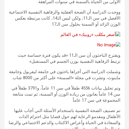
الأولى من الحياة بالسمنة في سنوات المراهقة.
ووجدت الدراسة أن الصحة العقلية والرفاهية النفسية الاجتماعية
الأفضل في سن الـ11، ولكن ليس الـ14، كانت مرتبطة بعكس
الوزن الزائد أو السمنة بحلول سن الـ17.
ويقترح الباحثون أن سن الـ11 «قد يكون فترة حساسة حيث
ترتبط الرفاهية النفسية بوزن الجسم في المستقبل».
وشملت الدراسة التي أجراها باحثون في جامعة ليفربول وجامعة
ماينوث، ونشرت في مجلة «السمنة» على أكثر من 8000 شاب.
وتم تحليل بيانات 4556 طفلاً في سن 11 عاماً، و3791 طفلاً في
سن 14 عاماً يعانون من زيادة الوزن أو السمنة، ثم تمت متابعة
المجموعة في سن 17 عاماً.
تم تصنيف الصحة النفسية باستخدام الأسئلة التي أجاب عليها
الأطفال ومقدمو الرعاية لهم حول قضايا مثل احترام الذات
والسعادة في الحياة وأعراض الاكتئاب والدعم الاجتماعي والرضا
عن المظهر والتنمر عبر الإنترنت.