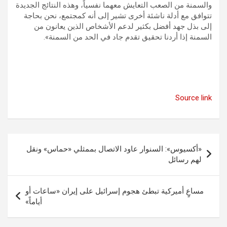
والسمنة من الصعب التعايش معهما نفسياً، وهذه النتائج الجديدة
تتوافق مع أدلة ناشئة أخرى تشير إلى أنه كمجتمع، نحن بحاجة
إلى بذل جهد أفضل بكثير لدعم الأشخاص الذين يعانون من
السمنة إذا أردنا تحقيق تقدم جاد في الحد من السمنة».
Source link
تصفّح
«أكسيوس»: السنوار عاود الاتصال بممثلي «حماس» ونقل
المقالات
لهم رسائل
مساعٍ أميركية تبطئ هجوم إسرائيل على إيران «ساعات أو
أياماً»