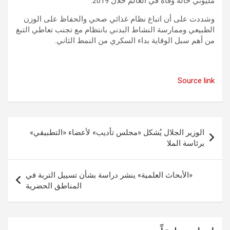
مليوني حالة وفاة في العالم خلال 2019.
وشددت على أن اتباع نظام غذائي صحي والحفاظ على الوزن
الطبيعي وممارسة النشاط البدني بانتظام مع تجنب تعاطي التبغ
من أهم سبل الوقاية بداء السكري من النمط الثاني.
Source link
تصفّح
الوزير الجلال يُشكل «مجلس تأديب» لأعضاء «التطبيقي»
المقالات
برئاسة الملا
«الأبحاث العلمية» ينشر دراسة بشأن تسييل التربة في
المناطق الحضرية