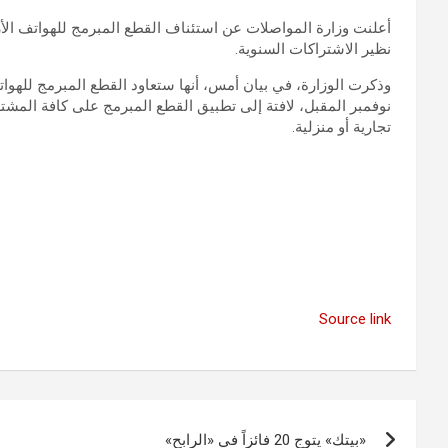
أعلنت وزارة المواصلات عن استئناف القطع المبرمج للهواتف الأر
نظير الاشتراكات السنوية.
وذكرت الوزارة، في بيان أمس، أنها ستعاود القطع المبرمج للهوات
نوفمبر المقبل، لافتة إلى تطبيق القطع المبرمج على كافة المشتر
تجارية أو منزلية.
Source link
تصفّح
«بيتك» يتوج 20 فائزاً في «الرابح»