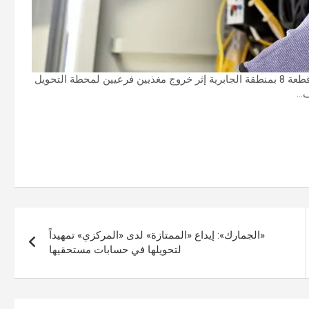
أعلنت وزارة الكهرباء والماء انقطاع التيار عن أجزاء محدودة من قطعة 8 بمنطقة الجابرية إثر خروج مغذيين فرعيين لمحطة التحويل
«الجمارك»: إيداع «الممتازة» لدى «المركزي» تمهيداً
لتحويلها في حسابات مستحقيها