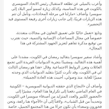
وأعرب بالميلي عن تطلعه لاستقبال رئيس الاتحاد السويسري
بالكويت في هذه المناسبة، وكذلك زيارة لسمو أمير البلاد إلى
سويسرا. وأضاف: «مازلنا في مرحلة المحادثات، ونأمل أن تتم
هذه الزيارات قريبًا، إلى جانب زيارات أخرى رفيعة المستوى قيد
التحضير».
وتابع: «نعمل حاليًا على تعميق التعاون في مجالات متعددة،
خصوصاً في مجال المساعدات الإنسانية والتنمية، حيث نقترب
من توقيع مذكرة تفاهم لتعزيز الجهود المشتركة في هذا
المجال».
وأشاد سفير سويسرا بتقاليد رمضان في الكويت، مشددا على
أهمية هذه التقاليد، ومشيدًا بتجربة الديوانيات الفريدة التي تجمع
العائلات وتعزز الروابط الاجتماعية. وقال: «هذا هو رمضان الثالث
لي في الكويت، وقد تأثرت كثيرًا بتقليد الديوانيات الذي وجدته
مميزًا للغاية. منذ وصولي، أحببت هذه العادة الجميلة».
وأضاف أن «النجاح الذي حققته الديوانية السويسرية – الكويتية
في العام الماضي دفعنا إلى تكرارها هذا العام»، مشيرًا إلى
«الحضور الكبير والعدد المتزايد من أصدقاء سويسرا في الكويت،
وتحديداً من قبل الشباب»، ولافتاً إلى أن «الأجواء هنا رائعة، ونحن
فخورون وسعداء بأن نكون جزءًا من هذا المجتمع الجميل، خاصة