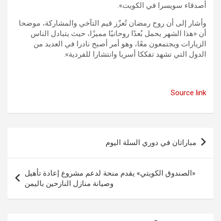
أصدقاء سويسرا في الكويت».
وأشار إلى أن روح رمضان تُعزّز قيم التآخي والمشاركة، موضحا
أن «هذا الشهر يحمل بُعدًا روحانيًا مميزًا، حيث يتبادل الناس
الزيارات ويجتمعون معًا، وهو أمر أصبح نادرا في العديد من
الدول التي تشهد تفككا أسريا وانتشارا للفردية».
Source link
تصفّح
مباراتان في دوري السلة اليوم
المقالات
«الصندوق الكويتي» يقدم منحة لدعم مشروع إعادة تأهيل
وصيانة منازل النازحين باليمن