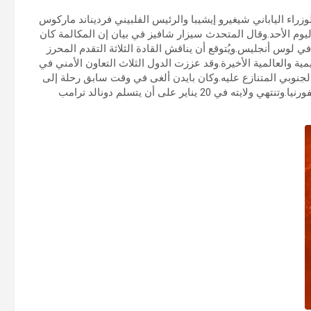
وزراء الياباني شيغيرو إيشيبا والرئيس الفلبيني فرديناند ماركوس
يوم الأحد.وقال المتحدث سيزار شافيز في بيان إن المكالمة كان
ي لوس أنجليس.ويُتوقع أن يناقش القادة الثلاثة التقدم المحرز
مية والعالمية الأخيرة.وقد عززت الدول الثلاث التعاون الأمني في
جنوبي المتنازع عليه.وكان بايدن ألغى في وقت سابق رحلة إلى
إيطاليا للتركيز على الاستجابة الفيدرالية لحرائق الغابات في كاليفورنيا.وتنتهي ولايته في 20 يناير على أن يتسلم دونالد ترامب