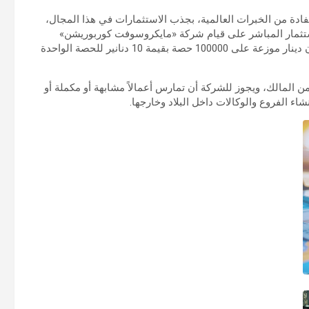
دة من الخبرات العالمية، بجذب الاستثمارات في هذا المجال،
ستثمار المباشر على قيام شركة «مايكروسوفت كوربوريشن»
الأميركية بتأسيس شركة «مايكروسوفت الكويت» برأسمال مليون دينار موزعة على 100000 حصة بقيمة 10 دنانير للحصة الواحدة
 انقضائها بقرار من المالك، ويجوز للشركة أن تمارس أعمالاً مشابهة أو مكملة أو
ء الفروع والوكالات داخل البلاد وخارجها.