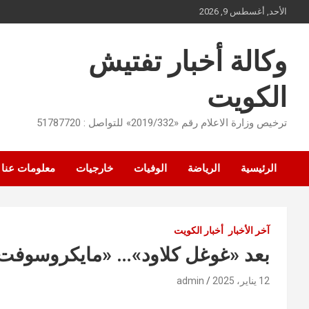
Ski
الأحد, أغسطس 9, 2026
t
conten
وكالة أخبار تفتيش
الكويت
ترخيص وزارة الاعلام رقم «2019/332» للتواصل : 51787720
الرئيسية
الرياضة
الوفيات
خارجيات
معلومات عنا
آخر الأخبار
أخبار الكويت
بعد «غوغل كلاود»… «مايكروسوفت
12 يناير، 2025
admin