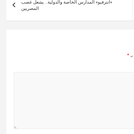
«انترفيو» المدارس الخاصة والدولية… يشعل غضب
المصريين
بـ
*