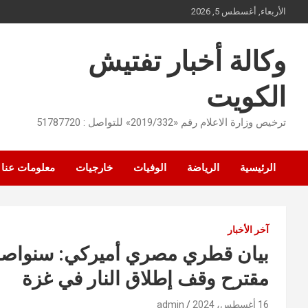
Ski
الأربعاء, أغسطس 5, 2026
t
conten
وكالة أخبار تفتيش
الكويت
ترخيص وزارة الاعلام رقم «2019/332» للتواصل : 51787720
الرئيسية
الرياضة
الوفيات
خارجيات
معلومات عنا
آخر الأخبار
بيان قطري مصري أميركي: سنواصل ال
مقترح وقف إطلاق النار في غزة
16 أغسطس، 2024
admin