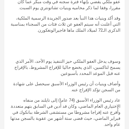
عفو ملكي يقضي بإنهاء فترة سجنه في وقت مبكر عما كان
مقررا، وفقا لما ذكر محاميه وينيات تشاتونتري يوم السبت.
وقد أكد وينيات هذا النبأ بعد صدور الجريدة الرسمية الملكية،
التي أعلنت أنه سيتم العفو عن ثلاث فئات من السجناء بمناسبة
الذكرى الـ72 لميلاد الملك ماها فاجيرالونغكورن.
وسوف يدخل العفو الملكي حيز التنفيذ يوم الأحد، الأمر الذي
يسمح لتاكسين، الذي يخضع حاليا للإفراج المشروط، بالإفراج
عنه قبل الموعد المحدد بأسبوعين.
وأضاف وينيات أن رئيس الوزراء الأسبق سيحصل على شهادة
من السجن تؤكد الإفراج عنه.
عاد رئيس الوزراء الأسبق (74 عاما) إلى تايلند من منفاه
الاختياري العام الماضي، وكان قد أُدين في السابق بتهم متعددة.
وأُفرج عنه إفراجا مشروطا من مستشفى الشرطة ببانكوك في
فبراير الماضي، حيث قضى ستة أشهر من عقوبة بالسجن مدتها
عام واحد.