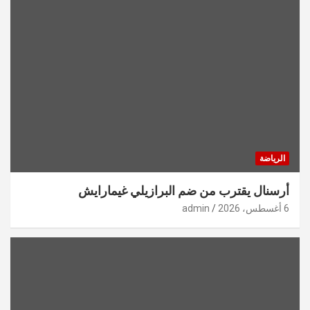
الرياضة
أرسنال يقترب من ضم البرازيلي غيمارايش
6 أغسطس، 2026
admin