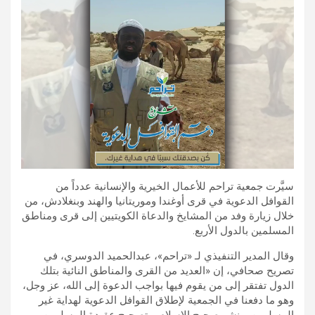
سيَّرت جمعية تراحم للأعمال الخيرية والإنسانية عدداً من
القوافل الدعوية في قرى أوغندا وموريتانيا والهند وبنغلادش، من
خلال زيارة وفد من المشايخ والدعاة الكويتيين إلى قرى ومناطق
المسلمين بالدول الأربع.
وقال المدير التنفيذي لـ «تراحم»، عبدالحميد الدوسري، في
تصريح صحافي، إن «العديد من القرى والمناطق النائية بتلك
الدول تفتقر إلى من يقوم فيها بواجب الدعوة إلى الله، عز وجل،
وهو ما دفعنا في الجمعية لإطلاق القوافل الدعوية لهداية غير
المسلمين، ونشر صحيح الإسلام، وتصحيح عقيدة المسلمين،