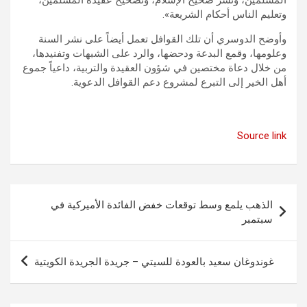
وتعليم الناس أحكام الشريعة».
وأوضح الدوسري أن تلك القوافل تعمل أيضاً على نشر السنة
وعلومها، وقمع البدعة ودحضها، والرد على الشبهات وتفنيدها،
من خلال دعاة مختصين في شؤون العقيدة والتربية، داعياً جموع
أهل الخير إلى التبرع لمشروع دعم القوافل الدعوية.
Source link
تصفّح
الذهب يلمع وسط توقعات خفض الفائدة الأميركية في
المقالات
سبتمبر
غوندوغان سعيد بالعودة للسيتي – جريدة الجريدة الكويتية