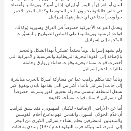
لبنان أو العراق أو اليمن أو إيران، إذ إن أميركا وبريطانيا وأعضاء
في حلف «الناتو» يجوبون البحر المتوسط وكذلك البحر الأحمر
جواً وبحراً بحثاً عن أي خطر يتهدّد إسرائيل.
وتعمل القواعد الأميركية خصوصاً في العراق وسورية (وكذلك
قواعد فرنسية وبريطانية) على اقتناصِ الصواريخ والمسيَّرات
المتّجهة إلى إسرائيل.
ولم تشهد إسرائيل يوماً تجمّعاً عسكرياً بهذا الشكل والحجم
بالإضافة إلى القوة البحرية البريطانية والفرنسية والأميركية التي
أَحضرت قوات مشاة بحرية وقوات «دلتا» وزوارق وحاملة
طائرات لدعم إسرائيل.
وتالياً عمّا يتكلم ترامب عدا عن مشاركة أميركا بالحرب مباشرة
إلى جانب إسرائيل بأعداد أكبر من التي يقدّمها بايدن وبقوةٍ أكبر
تشعل المنطقة ليتسنى محاولة تحقيق الفوز بسرعة، خصوصاً
أن «إسرائيل لا تملك قوات مسلّحة كافية».
أما عن «الأراضي الإضافية» للكيان الصهيوني، فقد سبق لترامب
أن قدّم الجولان السوري والقدس. فهو يدغدغ أحلام القوميين
والمتدينين المتطرفين بحلم إنشاء «إسرائيل الكبرى من البحر
إلى النهر»، كما يتبنّاه حزب الليكود (عام 1977) وتنادي به فئات