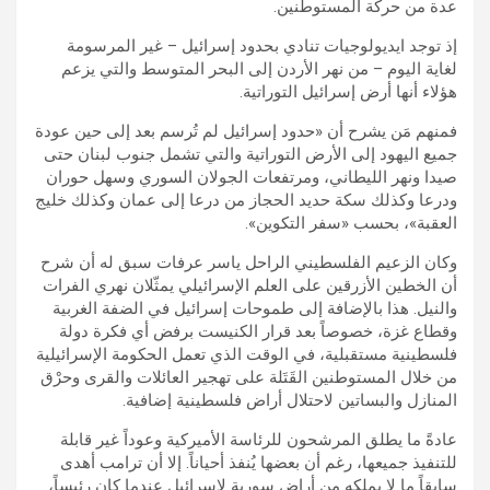
عدة من حركة المستوطنين.
إذ توجد ايديولوجيات تنادي بحدود إسرائيل – غير المرسومة
لغاية اليوم – من نهر الأردن إلى البحر المتوسط والتي يزعم
هؤلاء أنها أرض إسرائيل التوراتية.
فمنهم مَن يشرح أن «حدود إسرائيل لم تُرسم بعد إلى حين عودة
جميع اليهود إلى الأرض التوراتية والتي تشمل جنوب لبنان حتى
صيدا ونهر الليطاني، ومرتفعات الجولان السوري وسهل حوران
ودرعا وكذلك سكة حديد الحجاز من درعا إلى عمان وكذلك خليج
العقبة»، بحسب «سفر التكوين».
وكان الزعيم الفلسطيني الراحل ياسر عرفات سبق له أن شرح
أن الخطين الأزرقين على العلم الإسرائيلي يمثّلان نهري الفرات
والنيل. هذا بالإضافة إلى طموحات إسرائيل في الضفة الغربية
وقطاع غزة، خصوصاً بعد قرار الكنيست برفض أي فكرة دولة
فلسطينية مستقبلية، في الوقت الذي تعمل الحكومة الإسرائيلية
من خلال المستوطنين القَتَلة على تهجير العائلات والقرى وحرْق
المنازل والبساتين لاحتلال أراض فلسطينية إضافية.
عادةً ما يطلق المرشحون للرئاسة الأميركية وعوداً غير قابلة
للتنفيذ جميعها، رغم أن بعضها يُنفذ أحياناً. إلا أن ترامب أهدى
سابقاً ما لا يملكه من أراضٍ سورية لإسرائيل عندما كان رئيساً،