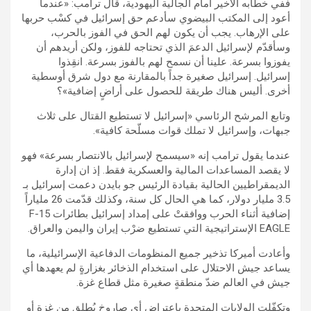
ففي خطابه الأخير أمام الجالية اليهودية، قال ترامب: «عندما
أعود إلى المكتب البيضوي سأدعم حق إسرائيل في كسْب حربها
على الإرهاب. يجب أن يكون لهم الحق في الفوز بالحرب،
وسأقدّم لإسرائيل الدعمَ الذي تحتاجه للفوز، ولكن أريدهم أن
يفوزوا بسرعة. علينا أن نسمح لهم بالفوز بسرعة. انقِذوا
إسرائيل. إسرائيل صغيرة جداً بالمقارنة مع دول شرق أوسطية
أخرى. أليس هناك طريقة للحصول على أراضٍ إضافية»؟
وتابع المرشح الرئاسي «إسرائيل لا تستطيع القتال على ثلاث
جبهات، وإسرائيل لا تملك قوات مسلّحة كافية».
عندما يقول ترامب إنه «سيسمح لإسرائيل بالانتصار بسرعة» فهو
لا يقصد المساعدات المالية والعسكرية فقط. إذ ان إدارة
الديمقراطيين الحالية بقيادة الرئيس جو بايدن دعمت إسرائيل بـ
3.5 مليار دولار، كما هي الحال كل سنة، وكذلك قدّمت 26 ملياراً
إضافية أثناء الحرب ووافقتْ على إمداد إسرائيل بطائرات F-15
EAGLE الإستراتيجية التي تستطيع ضرْب إيران واليمن والعراق.
وأعادت أميركا تذخير جميع المنظومات الدفاعية الإسرائيلية، ما
يساعد جيش الاحتلال على استخدام الذخائر بغزارةٍ لم يعهدها أي
جيش في العالم ضدّ منطقةٍ صغيرة مثل قطاع غزة.
وتكفّلت الولايات المتحدة باعتراض أي صاروخ يُطلق من غزة أو