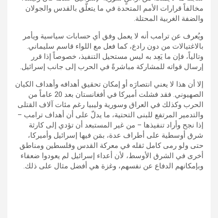
مخالفاً قرارات الأمم المتحدة في ما يتعلّق بالقدس والجولان
والضفة الغربية المحتلة.
ويُعرف عن ترامب أنه لا يعمل وفق أي حسابات سياسية ويأمر
بالاغتيالات من دون رادع، كما فعل مع اللواء قاسم سليماني.
وتالياً، فإن ما يَعِد به ليس مستحيل التنفيذ، خصوصاً إذا قرر
إرسال قواته للمشاركة مباشرةً في الحرب إلى جانب إسرائيل.
إلا أن هذا لا يعني انتصارَه أو إمكان تحقيق أهدافه وأهداف الكيان
الصهيوني. فقد فشلت أميركا في أفغانستان بعد 20 عاماً من
الحرب وكذلك في العراق وسورية وليبيا رغم مئات آلاف القتلى
والتدمير المرتفع للبنى التحتية، ما يدلّ على أن أهداف ترامب –
إذا نجح وأراد تنفيذها – من غير المستبعد أن تؤدي إلى كارثة
شرق أوسطية على أطراف عدة، بمَن فيها إسرائيل وأميركا،
حتى ولو رمى كامل ثقله في معركة القدس وفلسطين ومناطق
أخرى في الشرق الأوسط، لأن أعداء إسرائيل لم يعودوا ضعفاء
وبإمكانهم الدفاع عن نفسهم، وغزة هي أفضل مثال على ذلك.