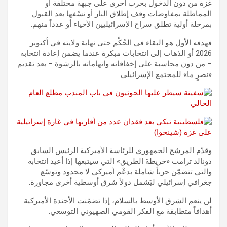
غزة من دون الدخول بحرب أخرى على جبهة مختلفة أو
المماطلة بمفاوضات وقف إطلاق النار أو نسْفها بعد القبول
بمرحلة أولية تطلق سراح الإسرائيليين الأحياء أو عدداً منهم.
فهدفه الأول هو البقاء في الحُكْم حتى نهاية ولايته في أكتوبر
2026 أو الذهاب إلى انتخابات مبكرة عندما يضمن إعادة انتخابه
– من دون محاسبة على إخفاقاته واتهاماته بالرشوة – بعد تقديم
«نصرٍ ما» للمجتمع الإسرائيلي.
وقدّم المرشح الجمهوري للرئاسة الأميركية الرئيس السابق
دونالد ترامب «خريطةَ الطريق» التي سيتبعها إذا أعيد انتخابه
والتي تتضمّن حرباً شاملة بدعْم أميركي لا محدود وتوسّع
جغرافي إسرائيلي ليَشمل دولاً شرق أوسطية أخرى مجاورة.
لن ينعم الشرق الأوسط بالسلام، إذا تضمّنت الأجندة الأميركية
أهدافاً متطابقة مع الفكر القومي الصهيوني التوسعي.