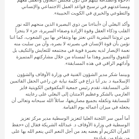
ومساعدتهم في ترسيخ قواعد العمل الاجتماعي والإنساني
والتطوعي والخيري في الكويت الحبيبة».
وأكد البغلي أن «أبناءنا من ذوي البصيرة الذين منحهم الله نور
القلب وذكاء العقل وقوة الإرادة وصفاء السريرة، جزء لا يتجزأ
من ثروتنا البشرية التي نعتز بها ونتفاخر بها بين الشعوب، كما اننا
نؤمن بأن قوة الإنسان في بصيرته لا بصره، وأن من سلبت منه
نعمة الإبصار لديه بصيرة قوية في مجتمعه للتعايش والتكيف بل
للتفوق والتميز وهذا ما لمسناه من خلال مشاركتهم المتميزة
وأدائهم الراقي في هذه المسابقة».
وبينما شكر مدير الشؤون الفنية في وزارة الأوقاف والشؤون
الإسلامية د. بدر أبا ذراع في كلمة نيابة عن راعي الحفل القائمين
على المسابقة، تقدم رئيس جمعية المكفوفين الكويتية فايز
العازمي بالشكر وعظيم الامتنان إلى البغلي على رعايته
للمسابقة وتكفله بجميع مصاريفها، سائلاً الله سبحانه وتعالى أن
يجعله في ميزان أعماله يوم القيامة.
أما أمين سر اللجنة العليا لتعزيز الوسطية مدير مركز تعزيز
الوسطية في وزارة الأوقاف د. عبدالله الشريكة فقال إن «حفظ
القرآن الكريم أو بعضه يعد من أجل النعم التي ينعم الله بها على
من شاء من عباده».