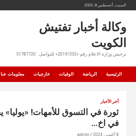
Ski
السبت, أغسطس 8, 2026
t
conten
وكالة أخبار تفتيش
الكويت
ترخيص وزارة الاعلام رقم «2019/332» للتواصل : 51787720
الرئيسية
الرياضة
الوفيات
خارجيات
معلومات عنا
آخر الأخبار
في اخ…
8 أكتوبر، 2024
admin