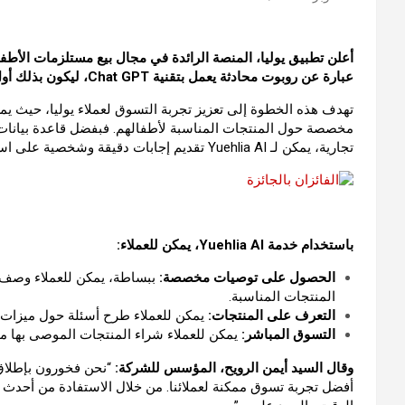
أعلن
تطبيق
يوليا،
المنصة
الرائدة
في
مجال
بيع
مستلزمات
الأطف
عبارة
عن
روبوت
محادثة
يعمل
بتقنية
Chat GPT
،
ليكون
بذلك
أو
تهدف
هذه
الخطوة
إلى
تعزيز
تجربة
التسوق
لعملاء
يوليا،
حيث
يم
مخصصة
حول
المنتجات
المناسبة
لأطفالهم
.
فبفضل
قاعدة
بيانات
تجارية،
يمكن
لـ
Yuehlia AI
تقديم
إجابات
دقيقة
وشخصية
على
اس
باستخدام
خدمة
Yuehlia AI
،
يمكن
للعملاء
:
الحصول
على
توصيات
مخصصة
:
ببساطة،
يمكن
للعملاء
وصف
المنتجات
المناسبة
.
التعرف
على
المنتجات
:
يمكن
للعملاء
طرح
أسئلة
حول
ميزات
التسوق
المباشر
:
يمكن
للعملاء
شراء
المنتجات
الموصى
بها
مب
وقال
السيد
أيمن
الرويح،
المؤسس
للشركة
:
“
نحن
فخورون
بإطلا
أفضل
تجربة
تسوق
ممكنة
لعملائنا
.
من
خلال
الاستفادة
من
أحدث