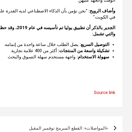
الوقت
والجهد
عليهن
.”
وأضاف
الرويح
:
“
نحن
نؤمن
بأن
الذكاء
الاصطناعي
لديه
القدرة
عل
في
الكويت
.“
الجدير
بالذكر
أن
تطبيق
يوليا
تم
تأسيسه
في
عام
2019
،
وقد
حظ
والتي
تشمل
:
التوصيل
السريع
:
يصل
الطلب
خلال
ساعة
واحدة
من
إتمامه
.
تشكيلة
واسعة
من
المنتجات
:
أكثر
من
400
علامة
تجارية
.
سهولة
الاستخدام
:
واجهة
مستخدم
سهلة
التسوق
والبحث
Source link
تصفّح
«المواصلات»: القطع المبرمج نوفمبر المقبل