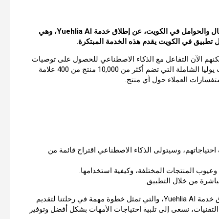
ال
والحوامل
في
الكويت،
عن
إطلاق
خدمة
Yuehlia AI
،
وهي
ل
تطبيق
في
الكويت
يقدم
هذه
الخدمة
المبتكرة
.
كنهم
الآن
التفاعل
مع
الذكاء
الاصطناعي
للحصول
على
توصيات
يوليا
الشاملة
التي
تضم
أكثر
من
10,000
منتج
من
400
علامة
تفسارات
العملاء
حول
أي
منتج
.
احتياجاتهم،
وسيتولى
الذكاء
الاصطناعي
اقتراح
قائمة
من
وعيوب
المنتجات
المختلفة،
وكيفية
استخدامها
.
اشرة
من
خلال
التطبيق
.
ق
خدمة
Yuehlia AI
،
والتي
تمثل
خطوة
مهمة
في
رحلتنا
لتقديم
التقنيات،
نسعى
إلى
تلبية
احتياجات
الأمهات
بشكل
أفضل
وتوفير