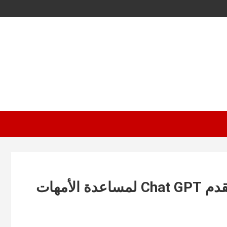
ثورة في التسوق للأمهات! «يوليا» يقدم Chat GPT لمساعدة الأمهات