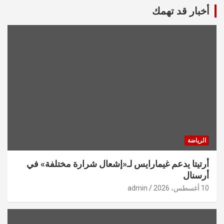
أخبار قد تهمك
الرياضة
أرتيتا يدعم غيمارايس لـ«إشعال شرارة مختلفة» في
أرسنال
10 أغسطس، 2026
admin