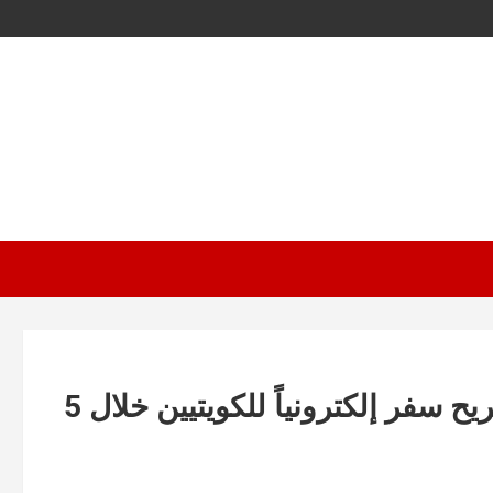
سفيرة بريطانيا: أصدرنا 48239 تصريح سفر إلكترونياً للكويتيين خلال 5