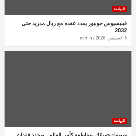
الرياضة
فينيسيوس جونيور يمدد عقده مع ريال مدريد حتى
2032
6 أغسطس، 2026
admin
الرياضة
«يويفا» يتمسّك بمقاطعة كأس العالم.. ويجدد فقدان