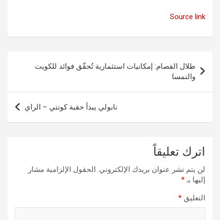
Source link
تصفّح
طلال الفصام: إمكانيات استثمارية تُحقّق فوائد للكويت
المقالات
والنمسا
نابولي يبدأ حقبة كونتي – الراي
اترك تعليقاً
لن يتم نشر عنوان بريدك الإلكتروني.
الحقول الإلزامية مشار
إليها بـ
*
التعليق
*