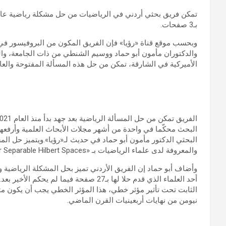
بـ3 صفحات.
وبحسب موقع قناة «رؤيا» فإن الفريق المكون من البروفيسور في 
والدكتوران مأمون أبو حماد ووسيم الشنطي من ذات الجامعة، و
الأميركية في الشارقة، تمكن من حل هذه المسألة المفتوحة والعال
البحث محكّما في واحدة من أشهر مجلات الأبحاث العلمية وأرفعه
البحثي الدكتور مأمون أبو حماد في حديث لـ«رؤيا».ويتميز حل الم
والمعروفة لدى علماء الرياضيات بـ «The Invariant Subspace Problem for Separable Hilbert Spaces».
أحد العلماء الذي قدم حلا لها بـ27 صفحة ف
الثابت تحت تأثير مؤثر خطي، هذا المؤثر الخطي يجب أن يكون مت
نيومن من نهايات أربعينيات القرن الماضي.