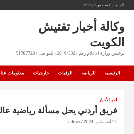
Ski
السبت, أغسطس 8, 2026
t
conten
وكالة أخبار تفتيش
الكويت
ترخيص وزارة الاعلام رقم «2019/332» للتواصل : 51787720
الرئيسية
الرياضة
الوفيات
خارجيات
معلومات عنا
آخر الأخبار
فريق أردني يحل مسألة رياضية عالقة م
24 أغسطس، 2024
admin