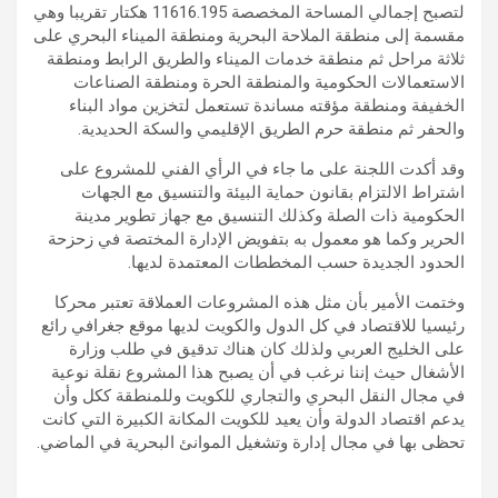
لتصبح إجمالي المساحة المخصصة 11616.195 هكتار تقريبا وهي
مقسمة إلى منطقة الملاحة البحرية ومنطقة الميناء البحري على
ثلاثة مراحل ثم منطقة خدمات الميناء والطريق الرابط ومنطقة
الاستعمالات الحكومية والمنطقة الحرة ومنطقة الصناعات
الخفيفة ومنطقة مؤقته مساندة تستعمل لتخزين مواد البناء
والحفر ثم منطقة حرم الطريق الإقليمي والسكة الحديدية.
وقد أكدت اللجنة على ما جاء في الرأي الفني للمشروع على
اشتراط الالتزام بقانون حماية البيئة والتنسيق مع الجهات
الحكومية ذات الصلة وكذلك التنسيق مع جهاز تطوير مدينة
الحرير وكما هو معمول به بتفويض الإدارة المختصة في زحزحة
الحدود الجديدة حسب المخططات المعتمدة لديها.
وختمت الأمير بأن مثل هذه المشروعات العملاقة تعتبر محركا
رئيسيا للاقتصاد في كل الدول والكويت لديها موقع جغرافي رائع
على الخليج العربي ولذلك كان هناك تدقيق في طلب وزارة
الأشغال حيث إننا نرغب في أن يصبح هذا المشروع نقلة نوعية
في مجال النقل البحري والتجاري للكويت وللمنطقة ككل وأن
يدعم اقتصاد الدولة وأن يعيد للكويت المكانة الكبيرة التي كانت
تحظى بها في مجال إدارة وتشغيل الموانئ البحرية في الماضي.