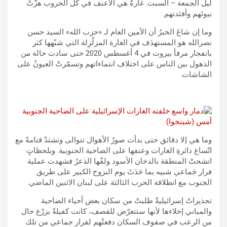
ليل الجمعة – السبت. غارةٌ هي الأعنف في كل الحروب هزّتْ
بيوتَهم وأفئدتهم.
وما إن شاعَ الخبرُ أن الأمين العام لـ «حزب الله» السيد حسن
نصرالله هو المستهدَف في الغارة المزلْزِلة التي شبّهها كثر
بانفجار مرفأ بيروت في 4 أغسطس 2020 حتى سادت حالة من
الذهول بين الناس على اختلاف انتماءاتهم وتسمّرتْ العيونُ على
الشاشات.
وما هي إلا دقائق حتى بدأت صورُ الأهوال تتوالى وتشتدّ قتامةً مع
اتّساع دائرةِ الغارات وعنفها على الضاحية الجنوبية. وبلحظاتٍ
اتشحتْ المنطقة بالدخان الأسود ولفّها الذعرُ فشهدت عملية
فرار جَماعي شبيه بما حَدَثَ يوم النزوح الكبير على طريق
الجنوب مع انطلاقة الحرب الثالثة على لبنان الاثنين الماضي.
تحذيراتٌ إسرائيليةٌ طلبتْ من سكان بعض أحياء الضاحية
والمباني إخلاءها لأنها ستتعرّض للقصف، كانت كفيلةً بزرْع حال
من الرعب في صفوف السكان دفعتْهم لفرار جماعي من تلك