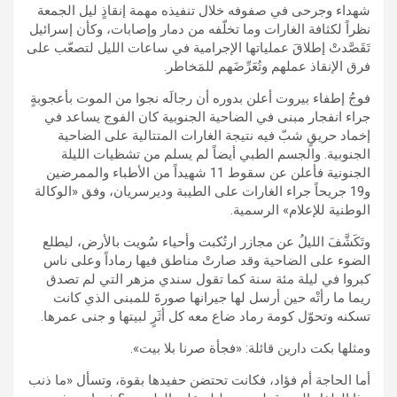
شهداء وجرحى في صفوفه خلال تنفيذه مهمة إنقاذٍ ليل الجمعة
نظراً لكثافة الغارات وما تخلّفه من دمار وإصابات، وكأن إسرائيل
تَقَصَّدتْ إطلاقَ عملياتها الإجرامية في ساعات الليل لتصعّب على
فرق الإنقاذ عملهم وتُعَرِّضَهم للمَخاطر.
فوجُ إطفاء بيروت أعلن بدوره أن رجالَه نجوا من الموت بأعجوبةٍ
جراء انفجار مبنى في الضاحية الجنوبية كان الفوج يساعد في
إخماد حريقٍ شبّ فيه نتيجة الغارات المتتالية على الضاحية
الجنوبية. والجسم الطبي أيضاً لم يسلم من تشظيات الليلة
الجنونية فأعلن عن سقوط 11 شهيداً من الأطباء والممرضين
و19 جريحاً جراء الغارات على الطيبة وديرسريان، وفق «الوكالة
الوطنية للإعلام» الرسمية.
وتَكَشَّفَ الليلُ عن مجازر ارتُكبت وأحياء سُويت بالأرض، ليطلع
الضوء على الضاحية وقد صارتْ مناطق فيها رماداً وعلى ناس
كبروا في ليلة مئة سنة كما تقول سندي مزهر التي لم تصدق
ريما ما رأتْه حين أرسل لها جيرانها صورةَ للمبنى الذي كانت
تسكنه وتحوّل كومة رماد ضاع معه كل أثَرٍ لبيتها و جنى عمرها.
ومثلها بكت دارين قائلة: «فجأة صرنا بلا بيت».
أما الحاجة أم فؤاد، فكانت تحتضن حفيدها بقوة، وتسأل «ما ذنب