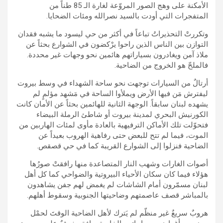
الأمكنة على وهج الصور المروّعة لغارة الـ 85 طناً من
المتفجرات التي أودت بالسيد نصرالله ومئات الضحايا.
وتكررتْ التحذيراتُ تباعاً في أكثر من حي ليسود ما يشبه فقدان
التوازن بين الناس الذين راحوا يرْكضون في الشوارع بحثاً عن
ملاذ آمن ويغادرون بسياراتهم هائمين نحو وجهات غير محددة.
فالملحّ هو الخروج من الضاحية.
أرتالٌ من السيارات توجهت نحو ساحة الشهداء في وسط بيروت
ليفترش مَن فيها الأرض ويملأوا الساحة في مَشهد مؤلمٍ لم
يشهده لبنان سابقاً. الوجهة الثانية للهائمين بحثاً عن الأمان كانت
الكورنيش البحري لمدينة بيروت أو شاطئ الرملة البيضاء
فتحوّلت تلك الأماكن الترفيهية بالعادة مأوى لمئات الهاربين من
الموت، فيما لم تتح للبعض حتى رفاهية الهروب بعيداً عن
الضاحية فنزلوا إلى الشوارع القريبة كما في حي قصقص.
أصوات الغارات وشهب النار المتصاعدة منها رافقتْ صورُها
هؤلاء فيما كان سكان الأحياء البيروتية والضواحي كما كل أهل
لبنان مسمّرون أمام الشاشات لم يغمض لهم جفن يشاهدون
بالمباشر قصف عاصمتهم وضاحيتها الجنوبية وسقوط أهلهم.
هروبٌ سريعٌ غير منظّم لم يَترك لأهل الضاحية الوقتَ لحمْل