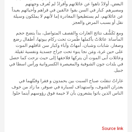
البعض، أولادٌ تاهوا عن عائلاتهم وأفرادٌ لم تُعرف وجهتهم
ومصيرهم. كبار في السن بقوا عالقين في قراهم وأحيائهم بعيداً
عن عائلاتهم، لم يستطيعوا المغادرة إما لأنهم لا يملكون وسيلة
نقل أو بسبب المرض والعجز.
ومع تَكَشُّف نتائج الغارات والقصف المتواصل، بدأ يتضح حجم
المأساة: عائلاتٌ بأكملها طُمرت تحت ركام بيوتها، أطفال رضع
وصغار، شابات وشبان، أمهاتٌ وآباء وكبار سن غافلهم الموت
على حين غرة، ومَن نجا ينوء تحت جراح جسدية ونفسية ثقيلة.
وعائلات أبى الموت أن يتركها فلاحقها إلى حيث نزحت كما حصل
في بلدات جون الشوفية والمعيصرة الكسروانية ورأس اسطا في
جبيل.
غاراتٌ تنقلت صباح السبت بين بحمدون و فقرا وقبْلهما في
بعدران الشوف، واستهداف لسيارة في صوفر، ما زاد من خوف
الناس الذين باتوا يشعرون بأن لا خيمة فوق رؤوسهم أينما حلوا.
Source link