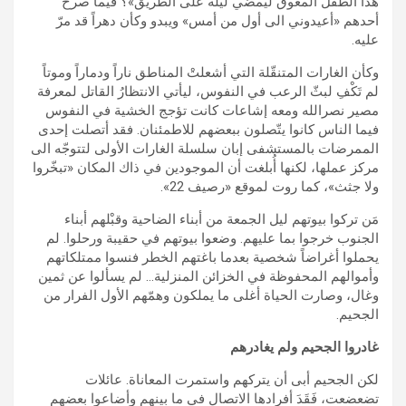
هذا الطفل المعوق ليمضي ليله على الطريق»؟ فيما صرخ
أحدهم «أعيدوني الى أول من أمس» ويبدو وكأن دهراً قد مرّ
عليه.
وكأن الغارات المتنقّلة التي أشعلتْ المناطق ناراً ودماراً وموتاً
لم تَكْفِ لبثّ الرعب في النفوس، ليأتي الانتظارُ القاتل لمعرفة
مصير نصرالله ومعه إشاعات كانت تؤجج الخشية في النفوس
فيما الناس كانوا يتّصلون ببعضهم للاطمئنان. فقد أتصلت إحدى
الممرضات بالمستشفى إبان سلسلة الغارات الأولى لتتوجّه الى
مركز عملها، لكنها أُبلغت أن الموجودين في ذاك المكان «تبخّروا
ولا جثث»، كما روت لموقع «رصيف 22».
مَن تركوا بيوتهم ليل الجمعة من أبناء الضاحية وقبْلهم أبناء
الجنوب خرجوا بما عليهم. وضعوا بيوتهم في حقيبة ورحلوا. لم
يحملوا أغراضاً شخصية بعدما باغتهم الخطر فنسوا ممتلكاتهم
وأموالهم المحفوظة في الخزائن المنزلية… لم يسألوا عن ثمين
وغال، وصارت الحياة أغلى ما يملكون وهمّهم الأول الفرار من
الجحيم.
غادروا الجحيم ولم يغادرهم
لكن الجحيم أبى أن يتركهم واستمرت المعاناة. عائلات
تضعضعت، فَقَدَ أفرادها الاتصال في ما بينهم وأضاعوا بعضهم