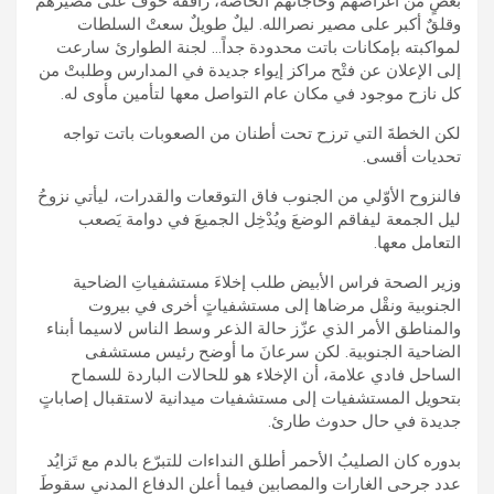
بعضٍ من أغراضهم وحاجاتهم الخاصة، رافقه خوفٌ على مصيرهم
وقلقٌ أكبر على مصير نصرالله. ليلٌ طويلٌ سعتْ السلطات
لمواكبته بإمكانات باتت محدودة جداً… لجنة الطوارئ سارعت
إلى الإعلان عن فتْح مراكز إيواء جديدة في المدارس وطلبتْ من
كل نازح موجود في مكان عام التواصل معها لتأمين مأوى له.
لكن الخطةَ التي ترزح تحت أطنان من الصعوبات باتت تواجه
تحديات أقسى.
فالنزوح الأوّلي من الجنوب فاق التوقعات والقدرات، ليأتي نزوحُ
ليل الجمعة ليفاقم الوضعَ ويُدْخِل الجميعَ في دوامة يَصعب
التعامل معها.
وزير الصحة فراس الأبيض طلب إخلاءَ مستشفياتِ الضاحية
الجنوبية ونقْل مرضاها إلى مستشفياتٍ أخرى في بيروت
والمناطق الأمر الذي عزّز حالة الذعر وسط الناس لاسيما أبناء
الضاحية الجنوبية. لكن سرعانَ ما أوضح رئيس مستشفى
الساحل فادي علامة، أن الإخلاء هو للحالات الباردة للسماح
بتحويل المستشفيات إلى مستشفيات ميدانية لاستقبال إصاباتٍ
جديدة في حال حدوث طارئ.
بدوره كان الصليبُ الأحمر أطلق النداءات للتبرّع بالدم مع تَزايُد
عدد جرحى الغارات والمصابين فيما أعلن الدفاع المدني سقوطَ