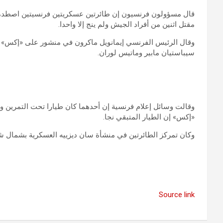
قال مسؤولون فرنسيون إن طائرتين عسكريتين فرنسيتين اصطدمت
مقتل اثنين من أفراد الجيش ولم ينج إلا واحدا.
وقال الرئيس الفرنسي إيمانويل ماكرون في منشور على «إكس» إ
سيباستيان مابير وماتيس لوران.
وقالت وسائل إعلام فرنسية إن أحدهما كان طيارا تحت التمرين وا
«إكس» إن الطيار المتبقي نجا.
وكان تمركز الطائرتين في منشأة سان ديزييه العسكرية بشمال ش
Source link