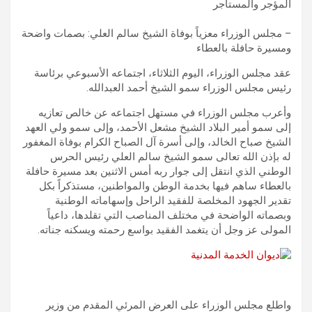
المؤجر والمستأجر
– مجلس الوزراء معزياً بوفاة الشيخ سالم العلي: بصمات واضحة
ومسيرة حافلة بالعطاء
عقد مجلس الوزراء، اليوم الثلاثاء، اجتماعه الأسبوعي برئاسة
رئيس مجلس الوزراء سمو الشيخ أحمد العبدالله.
وأعرب مجلس الوزراء في مستهل اجتماعه عن خالص تعازيه
إلى سمو أمير البلاد الشيخ مشعل الأحمد، وإلى سمو ولي العهد
الشيخ صباح الخالد، وإلى أسرة آل الصباح الكرام بوفاة المغفور
له بإذن الله تعالى سمو الشيخ سالم العلي رئيس الحرس
الوطني الذي انتقل إلى جوار ربه أمس الاثنين بعد مسيرة حافلة
بالعطاء ساهم فيها بخدمة الوطن والمواطنين، مستذكراً بكل
تقدير الجهود المخلصة للفقيد الراحل وإسهاماته الوطنية
وبصماته الواضحة في مختلف المناصب التي تقلدها، داعياً
المولى عز وجل أن يتغمد الفقيد بواسع رحمته ويسكنه جناته.
واطلع مجلس الوزراء على العرض المرئي المقدم من وزير