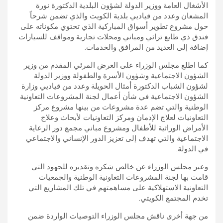
الأشغال العامة ووزير الدولة لشؤون البلدية الدكتورة نورة
المشعان وعدد من قياديي بلدية الكويت والذي تضمن شرحاً
حول مشروع تطوير أسواق المباركية الذي تحتوي مكوناته على
فندق ذي طابع تراثي ومباني ومحلات تجارية ومواقف للسيارات
إضافة إلى العديد من المرافق والخدمات.
كما اطلع مجلس الوزراء على العرض المرئي المقدم من وزير
الشؤون الاجتماعية وشؤون الأسرة والطفولة ووزير الدولة
لشؤون الشباب الدكتورة أمثال الحويلة وعدد من قياديي وزارة
الشؤون الاجتماعية في شأن أعمال لجنة المشروعات التعاونية
الوطنية والتي تضم عدة مشروعات من بينها مشروع مركز
التعاونيات لعلاج الإدمان ومركز التعاونيات لأبحاث وعلاج
الأمراض الوراثية للأطفال ومشروع مباني مجمع دور الرعاية
الاجتماعية والتي تهدف إلى تعزيز الدور الإنساني والاجتماعي
في الدولة.
وعبر مجلس الوزراء عن خالص شكره وتقديره للجهود التي
قامت بها لجنة المشروعات التعاونية الوطنية والجمعيات
التعاونية الاستهلاكية على مساهمتهم في تلك المشاريع التي
تخدم المجتمع الكويتي.
من جهة أخرى ناقش مجلس الوزراء التوصيات الواردة ضمن