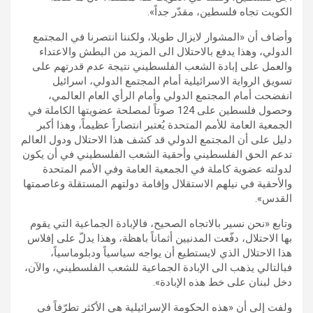
الكويت تجاه فلسطين، مقدّر جداً».
وأضاف أن «المشوار لايزال طويلا، ولكننا انتصرنا في المجتمع
الدولي، وهذا يدفع بالاحتلال الى المزيد من البطش والاعتداء
والعمل على إبادة الشعب الفلسطيني نتيجة عدم قدرتهم على
تسويق الرواية الاسرائيلية أمام المجتمع الدولي، اسرائيل
انفضحت أمام المجتمع الدولي وأمام الرأي العام العالمي،
وحصول فلسطين على 124 صوتاً لمصلحة عضويتها الكاملة في
الجمعية العامة للأمم المتحدة يُعتبر انتصاراً عظيماً، وهذا أكبر
دليل على أن المجتمع الدولي قد كشف هذا الاحتلال ودول العالم
تدعم الحق الفلسطيني وأحقية الشعب الفلسطيني في أن يكون
لدولته عضوية كاملة في الجمعية العامة وفي الأمم المتحدة
والأحقية في نيلهم الاستقلال وإقامة دولتهم المستقلة وعاصمتها
القدس».
وتابع «نحن نسير بالاتجاه الصحيح، فالإبادة الجماعية التي يقوم
بها الاحتلال، دفّعت المدنيين أثماناً باهظة، وهذا يدلّ على إفلاس
هذا الاحتلال الذي لايستطيع أن يواجه سياسياً ودبلوماسياً،
فبالتالي يذهب الى الإبادة الجماعية للشعب الفلسطيني، والآن،
دخل لبنان على خط هذه الإبادة».
ولفت إلى أن «هذه الحكومة الإسرائيلية هي الأكثر تطرّفاً في