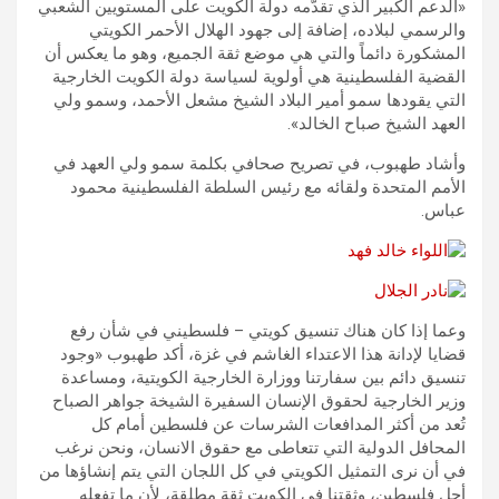
«الدعم الكبير الذي تقدّمه دولة الكويت على المستويين الشعبي
والرسمي لبلاده، إضافة إلى جهود الهلال الأحمر الكويتي
المشكورة دائماً والتي هي موضع ثقة الجميع، وهو ما يعكس أن
القضية الفلسطينية هي أولوية لسياسة دولة الكويت الخارجية
التي يقودها سمو أمير البلاد الشيخ مشعل الأحمد، وسمو ولي
العهد الشيخ صباح الخالد».
وأشاد طهبوب، في تصريح صحافي بكلمة سمو ولي العهد في
الأمم المتحدة ولقائه مع رئيس السلطة الفلسطينية محمود
عباس.
وعما إذا كان هناك تنسيق كويتي – فلسطيني في شأن رفع
قضايا لإدانة هذا الاعتداء الغاشم في غزة، أكد طهبوب «وجود
تنسيق دائم بين سفارتنا ووزارة الخارجية الكويتية، ومساعدة
وزير الخارجية لحقوق الإنسان السفيرة الشيخة جواهر الصباح
تُعد من أكثر المدافعات الشرسات عن فلسطين أمام كل
المحافل الدولية التي تتعاطى مع حقوق الانسان، ونحن نرغب
في أن نرى التمثيل الكويتي في كل اللجان التي يتم إنشاؤها من
أجل فلسطين، وثقتنا في الكويت ثقة مطلقة، لأن ما تفعله