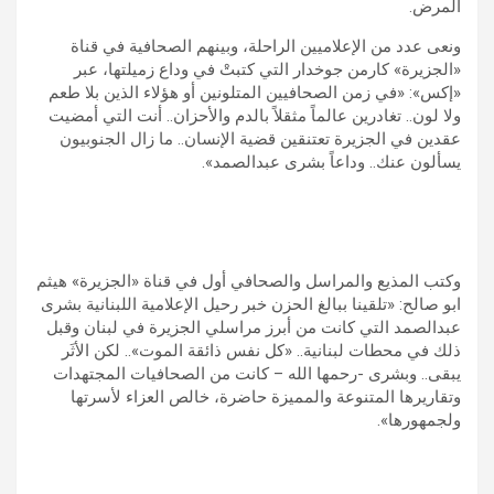
المرض.
ونعى عدد من الإعلاميين الراحلة، وبينهم الصحافية في قناة
«الجزيرة» كارمن جوخدار التي كتبتْ في وداع زميلتها، عبر
«إكس»: «في زمن الصحافيين المتلونين أو هؤلاء الذين بلا طعم
ولا لون.. تغادرين عالماً مثقلاً بالدم والأحزان.. أنت التي أمضيت
عقدين في الجزيرة تعتنقين قضية الإنسان.. ما زال الجنوبيون
يسألون عنك.. وداعاً بشرى عبدالصمد».
وكتب المذيع والمراسل والصحافي أول في قناة «الجزيرة» هيثم
ابو صالح: «تلقينا ببالغ الحزن خبر رحيل الإعلامية اللبنانية بشرى
عبدالصمد التي كانت من أبرز مراسلي الجزيرة في لبنان وقبل
ذلك في محطات لبنانية.. «كل نفس ذائقة الموت».. لكن الأثَر
يبقى.. وبشرى -رحمها الله – كانت من الصحافيات المجتهدات
وتقاريرها المتنوعة والمميزة حاضرة، خالص العزاء لأسرتها
ولجمهورها».