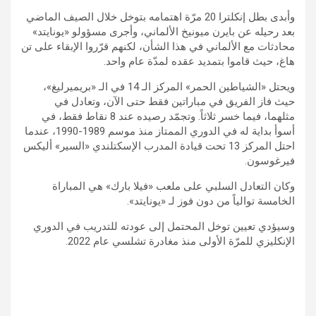
وأبدى بطل إنكلترا 20 مرّة اهتمامه بتوخل خلال الصيف الماضي
بعد رحيله عن بايرن ميونيخ الألماني، وأجرى مسؤولو «يونايتد»
محادثات مع الألماني في هذا الشأن، لكنهم قرّروا الإبقاء على تن
هاغ، حيث قاموا بتمديد عقده لمدّة عام واحد.
ويحتل «الشياطين الحمر» المركز الـ 14 في الـ «بريميرليغ»،
حيث فاز الفريق في مباراتين فقط حتى الآن، وتعادل في
مثلهما، فيما خسر ثلاثاً. وتجمّد رصيده عند 8 نقاط فقط، في
أسوأ بداية له في الدوري الممتاز منذ موسم 1989-1990، عندما
احتل المركز 13 تحت قيادة المدرب الإسكتلندي «السير» أليكس
فيرغوسون.
وكان التعادل السلبي على ملعب «فيلا بارك» هي المباراة
الخامسة توالياً من دون فوز لـ «يونايتد».
وسيؤدي تعيين توخل المحتمل إلى عودته للتدريب في الدوري
الإنكليزي للمرّة الأولى منذ مغادرة تشلسي عام 2022.