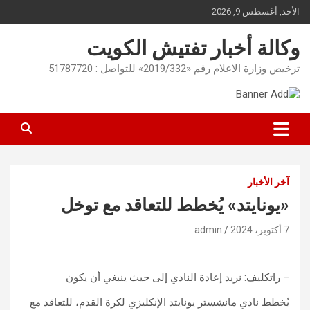
Ski
الأحد, أغسطس 9, 2026
t
conten
وكالة أخبار تفتيش الكويت
ترخيص وزارة الاعلام رقم «2019/332» للتواصل : 51787720
آخر الأخبار
«يونايتد» يُخطط للتعاقد مع توخل
7 أكتوبر، 2024
admin
– راتكليف: نريد إعادة النادي إلى حيث ينبغي أن يكون
يُخطط نادي مانشستر يونايتد الإنكليزي لكرة القدم، للتعاقد مع