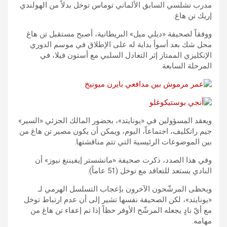
مدرب تشلسي السابق الألماني توماس توخل بدلاً من الهولندي
إريك تن هاغ.
ووفقاً لصحيفة «ديلي ميل» البريطانية، أصبح مستقبل تن هاغ
محل شك بعد أسوأ بداية له على الإطلاق في موسم الدوري
الإنكليزي الممتاز إثر التعادل السلبي مع أستون فيلا، في
المرحلة السابعة.
ويعقد المسؤولين في «يونايتد»، بحضور المالك الجزئي «السير»
جيم راتكليف، اجتماعاً، اليوم، ويمكن أن يكون مصير تن هاغ من
بين الموضوعات الرئيسية التي تتم مناقشتها.
وفي هذا الصدد، ذكرت صحيفة «مانشستر إيفيننغ نيوز» أن
النادي يستعد للتعاقد مع توخل (51 عاماً).
ويحظى المرشّحون الآخرون بإعجاب التسلسل الهرمي لـ
«يونايتد»، لكن الصحيفة نفسها تشير إلى أن عدم ارتباط توخل
مع أيّ نادٍ يجعله المرشّح الأوفر حظاً إذا تم إعفاء تن هاغ من
مهامه.