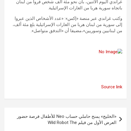
غراندي اليوم الاثنين، بأن نحو مئة ألف شخص فروا من لبنان
باتجاه سورية هربا من الغارات الإسرائيلية.
وكتب غراندي عبر منصة «إكس»: «عدد الأشخاص الذين عبروا
إلى سورية من لبنان هربا من الغارات الإسرائيلية بلغ مئة ألف،
من لبنانيين وسوريين»،مضيفا أن «التدفق متواصل».
Source link
تصفّح
«الخليج» يمنح حاملي حساب Neo للأطفال فرصة حضور
المقالات
العرض الأول من فيلم Wild Robot The