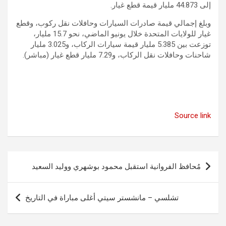
إلى 44.873 مليار قيمة قطع غيار.
وبلغ إجمالي قيمة صادرات السيارات وحافلات نقل ركوب، وقطع
غيار للولايات المتحدة خلال يونيو الماضي، نحو 15.7 مليار،
توزعت بين 5.385 مليار قيمة سيارات الركاب، و3.025 مليار
شاحنات وحافلات نقل الركاب، و7.29 مليار قطع غيار (مباشر).
Source link
تصفّح
مُحافظ الفروانية استقبل محمود بوشهري ووليد السعيد
المقالات
تشلسي – مانشستر سيتي أغلى مباراة في التاريخ