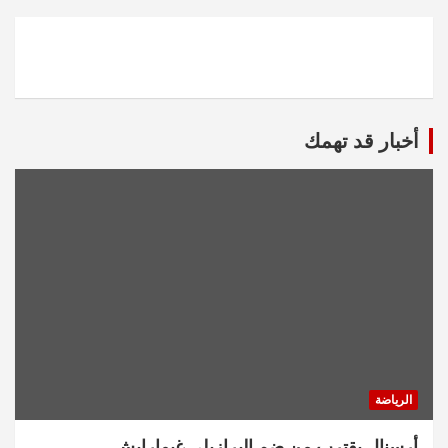
أخبار قد تهمك
الرياضة
أرسنال يقترب من ضم البرازيلي غيمارايش