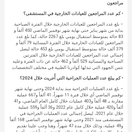
مراجعون
• كم عدد المراجعين للعيادات الخارجية في المستشفى؟
– بلغ عدد المراجعين للعيادات الخارجية خلال الفترة الصباحية
بداية من شهر يناير حتى نهاية شهر نوفمبر الماضي 450 ألفاً و
83 حالة بمتوسط استقبال يومي بلغ 2267 حالة، كما بلغ عدد
المراجعين للعيادات الخارجية خلال الفترة المسائية 79 ألفاً و
379 ألف حالة بمتوسط استقبال يومي بلغ 453 حالة ليصل
إجمالي عدد المراجعين للعيادات الخارجية خلال الفترتين
الصباحية والمسائية 529 ألفاً و 462 حالة عن ذات الفترة وعليه
نثمن الجهود التي تبذلها كوادرنا الطبية في مختلف التخصصات.
• كم يبلغ عدد العمليات الجراحية التي أُجريت خلال 2024؟
– بلغ عدد العمليات الجراحية منذ بداية 2024 وحتى نهاية شهر
نوفمبر الماضي أي خلال فترة 11 شهراً، 41 ألفاً و667 عملية
مقارنة بـ 48 ألفاً و403 عمليات خلال كامل العام الماضي، و41
ألفاً و420 عملية خلال كامل عام 2022 و36 ألفاً و559 عملية
خلال عام 2021، ليصل إجمالي عدد العمليات الجراحية في
المستشفى منذ 2021 وحتى نهاية شهر نوفمبر الماضي 168 ألفاً
و49 عملية، وذلك خلال مدة 47 شهراً، وهنا وجب علينا تقديم
عظيم الامتنان للكوادر الطبية التي لا تدخر جهداً لتقديم أفضل