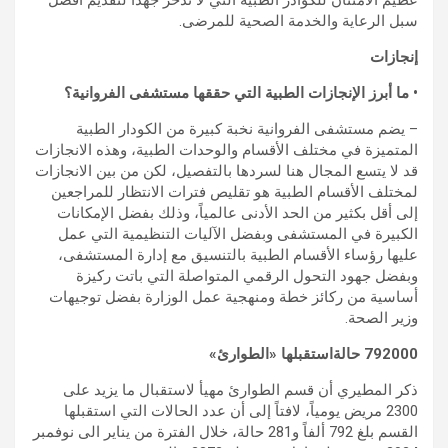
سبل الرعاية والخدمة الصحية للمرضى.
إنجازات
• ما أبرز الإنجازات الطبية التي حققها مستشفى الفروانية؟
– يضم مستشفى الفروانية نخبة كبيرة من الكودار الطبية
المتميزة في مختلف الأقسام والوحدات الطبية، وهذه الانجازات
قد لا يتسع المجال هنا لسردها بالتفصيل، لكن من بين الانجازات
لمختلف الأقسام الطبية هو تقليص فترات الانتظار للمراجعين
إلى أقل بكثير من الحد الأدنى عالمياً، وذلك بفضل الإمكانات
الكبيرة في المستشفى وبفضل الآليات التنظيمية التي عمل
عليها رؤساء الأقسام الطبية بالتنسيق مع إدارة المستشفى،
وبفضل جهود التحول الرقمي المتواصلة التي باتت ركيزة
أساسية من ركائز خطة ومنهجية عمل الوزارة بفضل توجيهات
وزير الصحة.
792000 حالةاستقبلها «الطوارئ»
ذكر المطيري أن قسم الطوارئ مهيأ لاستقبال ما يزيد على
2300 مريض يومياً، لافتاً إلى أن عدد الحالات التي استقبلها
القسم بلغ 792 ألفاً و281 حالة، خلال الفترة من يناير الى نوفمبر