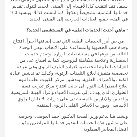
سلفاً، فقد انتقلت كل الأقسام إلى المبنى الجديد لتتولى تقديم
خدماتها الشاملة، تشخيصاً وعلاجاً، كما انتقلت كذلك وبنسبة 100
في المئة، جميع العيادات الخارجية إلى المبنى الجديد.
• ماهي أحدث الخدمات الطبية في المستشفى الجديد؟
– من بين أبرز الخدمات الطبية التي تمت إضافتها أخيراً، افتتاح
وحدة طب الخصوبة والمساعدة على الانجاب، وهي الوحدة
الثالثة من نوعها في مستشفيات الوزارة، وتقدم خدمات
استشارية وعلاجية متكاملة للزوجين، كما تم افتتاح عدد من
العيادات الطبية التخصصية كعيادة التليف الرئوي وهي عيادة
تخصصية متميزة لعلاج التليفات الرئوية، وكذلك تم تدشين عيادة
الكتف والأطراف العلوية، وتدشين مركز الكويت لطب النوم
لعلاج اضطرابات النوم إلى جانب افتتاح مركز تدريب قسم
الطوارئ الذي يهدف إلى تدريب الأطباء وأفراد الهيئة التمريضية
والفنيين والإداريين بالمستشفى على دورات الانعاش الرئوي
الأساسي ودورات الانعاش القلبي الرئوي المتقدم.
ونشيد هنا بدعم وزير الصحة الدكتور أحمد العوضي، وحرصه
على تدشين هذه الخدمات لتقديم خدماتها للمواطنين وفق
أفضل المعايير المطلوبة.