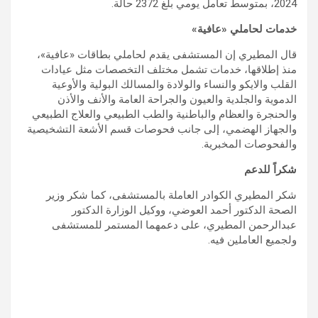
2024، بمتوسط تعامل يومي بلغ 2372 حالة.
خدمات لحاملي «عافية»
قال المطيري إن المستشفى يقدم لحاملي بطاقات «عافية»،
منذ إطلاقها، خدمات تشمل مختلف التخصصات مثل عيادات
القلب والايكو والنساء والولادة والمسالك البولية والأوعية
الدموية والجلدية والعيون والجراحة العامة والأنف والأذن
والحنجرة والعظام والباطنية والطب الطبيعي والعلاج الطبيعي
والجهاز الهضمي، إلى جانب فحوصات قسم الأشعة التشخيصية
والفحوصات المخبرية.
شكراً للدعم
شكر المطيري الكوادر العاملة بالمستشفى، كما شكر وزير
الصحة الدكتور أحمد العوضي، ووكيل الوزارة الدكتور
عبدالرحمن المطيري، على دعمهما المستمر للمستشفى
ولجميع العاملين فيه.