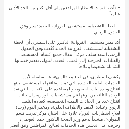
– قلّصنا فترات الانتظار للمراجعين إلى أقل بكثير من الحد الأدنى
عالمياً
– الخطة التشغيلية لمستشفى الفروانية الجديد تسير وفق
الجدول الزمني
أكد مدير مستشفى الفروانية الدكتور علي المطيري أن الخطة
التشغيلية لمستشفى الفروانية الجديد نُفّذت وفق الجدول
الزمني المُعد سلفاً، مؤكداً انتقال جميع أقسام المستشفى
والعيادات الخارجية إلى المبنى الجديد، لتتولى تقديم خدماتها
الشاملة تشخيصاً وعلاجاً.
وكشف المطيري، في لقاء مع «الراي»، عن سلسلة لأبرز
الخدمات الطبية الجديدة التي تمت إضافتها بالمستشفى، بينها
افتتاح وحدة طب الخصوبة والمساعدة على الانجاب، التي تعد
الوحدة الثالثة من نوعها في مستشفيات الوزارة، إلى جانب
افتتاح عدد من العيادات الطبية التخصصية، كعيادة التليف
الرئوي وعيادة الكتف والأطراف العلوية، ومختبر النوم (وحدة
لعلاج اضطرابات النوم)، علاوة على افتتاح مركز تدريب قسم
الطوارئ، مشيداً بدعم وزير الصحة الدكتور أحمد العوضي،
وحرصه على تدشين هذه الخدمات لصالح المواطنين وفق أفضل