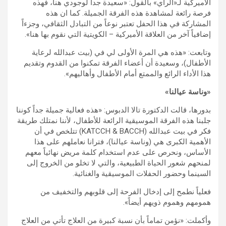
الأميركية لـ«الراي» بالقول: «سعيدة جداً لوجودي هنا، فهذه
فرصة رائعة لمشاهدة هذه الفرقة الجميلة. كما ان هذه
المشاركة في هذا الحفل تعتبر نوعاً من التبادل الثقافي، وجزءاً
إضافياً آخر من العلاقة الأميركية – الكويتية التي نقوم بها هنا».
وتابعت: «هذه هي المرة الأولى لي في (بيت عبدالله لرعاية
الأطفال)، وسعيدة أن أعضاء الفرقة تمكنوا من القدوم وتقديم
هذا الأداء الرائع والممتع أمام الأطفال وأهاليهم».
«وناسة عيالنا»
بدورها، قالت الدكتورة تالا الدبوس: «هذه فعالية جميلة جداً كوننا
جلبنا هذه الفرقة الموسيقية الرائعة للأطفال، لأننا نمتلك طريقة
فكر في بيت عبدالله (KATCCH & BACCH) تتلخص في أن
الأهمية الكبرى هي (وناسة عيالنا)، فترانا نعاملهم على هذا
الأساس، ونحرص على عدم استخدام كلمة مريض نهائياً معهم
لمنحهم شعور الحياة الطبيعية، والتي لا تخلو من الخروج إلى
السينما وحضور الحفلات الموسيقية والغنائية.
فعلياً نطمح إلى إدخال الفرحة إلى قلوبهم والتخفيف من
همومهم وهموم ذويهم أيضاً».
وأكملت: «نؤمن تماماً بأن نسبة كبيرة من العلاج تأتي من العلاج