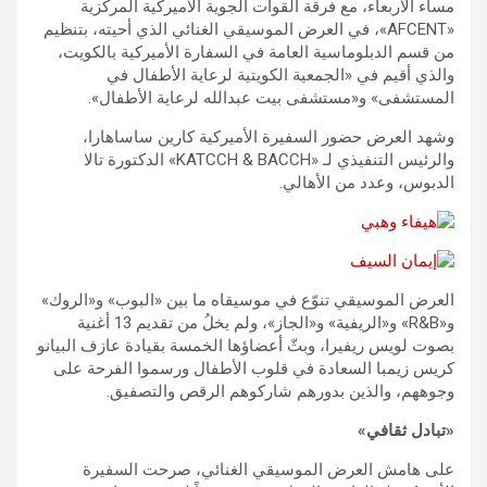
مساء الأربعاء، مع فرقة القوات الجوية الأميركية المركزية
«AFCENT»، في العرض الموسيقي الغنائي الذي أحيته، بتنظيم
من قسم الدبلوماسية العامة في السفارة الأميركية بالكويت،
والذي أقيم في «الجمعية الكويتية لرعاية الأطفال في
المستشفى» و«مستشفى بيت عبدالله لرعاية الأطفال».
وشهد العرض حضور السفيرة الأميركية كارين ساساهارا،
والرئيس التنفيذي لـ «KATCCH & BACCH» الدكتورة تالا
الدبوس، وعدد من الأهالي.
العرض الموسيقي تنوّع في موسيقاه ما بين «البوب» و«الروك»
و«R&B» و«الريفية» و«الجاز»، ولم يخلُ من تقديم 13 أغنية
بصوت لويس ريفيرا، وبثّ أعضاؤها الخمسة بقيادة عازف البيانو
كريس زيمبا السعادة في قلوب الأطفال ورسموا الفرحة على
وجوههم، والذين بدورهم شاركوهم الرقص والتصفيق.
«تبادل ثقافي»
على هامش العرض الموسيقي الغنائي، صرحت السفيرة