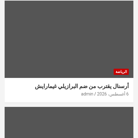
الرياضة
أرسنال يقترب من ضم البرازيلي غيمارايش
6 أغسطس، 2026
admin