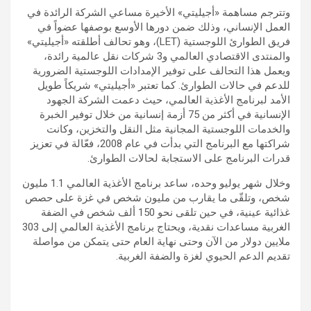
وتترجم مساهمة «أجيليتي» الأخيرة مساعي الشركة الرائدة في
العمل الإنساني، وذلك ضمن دورها الأوسع بوصفها عضواً في
فريق الطوارئ اللوجستية (LET)، وهو تحالف أطلقته «أجيليتي»
والمنتدى الاقتصادي العالمي و3 شركات نقل عالمية رائدة،
ويعمل هذا التحالف على توفير الإمدادات اللوجستية الضرورية
للدعم في حالات الطوارئ. كما تعتبر «أجيليتي» شريكاً طويل
الأمد لبرنامج الأغذية العالمي، حيث دعمت الشركة الجهود
الإنسانية في أكثر من 75 أزمة إنسانية من خلال توفير الخبرة
والخدمات اللوجستية المجانية مثل النقل والتخزين، وكانت
شراكتها مع البرنامج التي بدأت في عام 2008، فعّالة في تعزيز
قدرات البرنامج على الاستجابة لحالات الطوارئ.
وخلال شهر يوليو وحده، ساعد برنامج الأغذية العالمي 1.1 مليون
شخص، وتلقّى ما يقارب من مليون شخص في غزة على حصص
غذائية عينية، في حين تلقى نحو 150 ألف شخص في الضفة
الغربية مساعدات نقدية، ويحتاج برنامج الأغذية العالمي إلى 303
ملايين دولار من الآن وحتى نهاية العام حتى يتمكن من مواصلة
تقديم الدعم الحيوي لغزة والضفة الغربية.