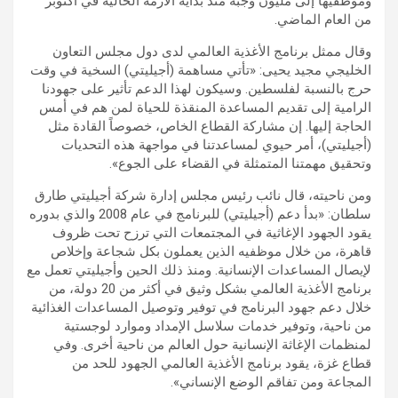
وموظفيها إلى مليون وجبة منذ بداية الأزمة الحالية في أكتوبر
من العام الماضي.
وقال ممثل برنامج الأغذية العالمي لدى دول مجلس التعاون
الخليجي مجيد يحيى: «تأتي مساهمة (أجيليتي) السخية في وقت
حرج بالنسبة لفلسطين. وسيكون لهذا الدعم تأثير على جهودنا
الرامية إلى تقديم المساعدة المنقذة للحياة لمن هم في أمس
الحاجة إليها. إن مشاركة القطاع الخاص، خصوصاً القادة مثل
(أجيليتي)، أمر حيوي لمساعدتنا في مواجهة هذه التحديات
وتحقيق مهمتنا المتمثلة في القضاء على الجوع».
ومن ناحيته، قال نائب رئيس مجلس إدارة شركة أجيليتي طارق
سلطان: «بدأ دعم (أجيليتي) للبرنامج في عام 2008 والذي بدوره
يقود الجهود الإغاثية في المجتمعات التي ترزح تحت ظروف
قاهرة، من خلال موظفيه الذين يعملون بكل شجاعة وإخلاص
لإيصال المساعدات الإنسانية. ومنذ ذلك الحين وأجيليتي تعمل مع
برنامج الأغذية العالمي بشكل وثيق في أكثر من 20 دولة، من
خلال دعم جهود البرنامج في توفير وتوصيل المساعدات الغذائية
من ناحية، وتوفير خدمات سلاسل الإمداد وموارد لوجستية
لمنظمات الإغاثة الإنسانية حول العالم من ناحية أخرى. وفي
قطاع غزة، يقود برنامج الأغذية العالمي الجهود للحد من
المجاعة ومن تفاقم الوضع الإنساني».