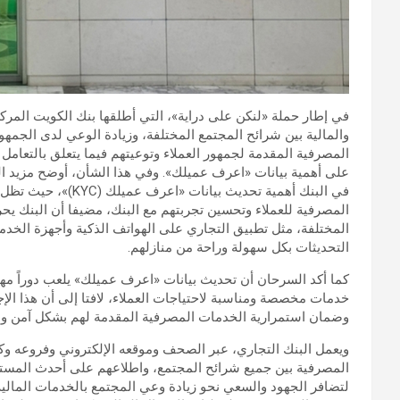
في إطار حملة «لنكن على دراية»، التي أطلقها بنك الكويت المرك
والمالية بين شرائح المجتمع المختلفة، وزيادة الوعي لدى الجمه
المصرفية المقدمة لجمهور العملاء وتوعيتهم فيما يتعلق بالتعامل 
على أهمية بيانات «اعرف عميلك». وفي هذا الشأن، أوضح مزيد ال
في البنك أهمية تحديث
المصرفية للعملاء وتحسين تجربتهم مع البنك، مضيفا أن البنك يح
المختلفة، مثل تطبيق التجاري على الهواتف الذكية وأجهزة الخدمة ا
التحديثات بكل سهولة وراحة من منازلهم.
كما أكد السرحان أن تحديث بيانات «اعرف عميلك» يلعب دوراً مهماً
خدمات مخصصة ومناسبة لاحتياجات العملاء، لافتا إلى أن هذا الإ
وضمان استمرارية الخدمات المصرفية المقدمة لهم بشكل آمن 
ويعمل البنك التجاري، عبر الصحف وموقعه الإلكتروني وفروعه وك
المصرفية بين جميع شرائح المجتمع، واطلاعهم على أحدث المستج
لتضافر الجهود والسعي نحو زيادة وعي المجتمع بالخدمات المالية 