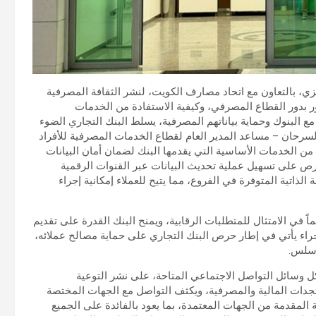
زي، بالتعاون مع اتحاد مصارف الكويت، لنشر الثقافة المصرفية
ور بدور القطاع المصرفي، وكيفية الاستفادة من الخدمات
مع البنوك وحماية بياناتهم المصرفية، يسلط البنك التجاري الضوء
سرحان – مساعد المدير العام لقطاع الخدمات المصرفية للأفراد
 بيانات «اعرف عميلك (KYC)»، حيث تظل من الخدمات الأساسية التي يقدمها البنك لضمان أمان البيانات
رص على تسهيل عملية تحديث البيانات عبر القنوات الرقمية
لذاتية المتوفرة في الفروع، مما يتيح للعملاء إمكانية إجراء
 في الامتثال للمتطلبات الرقابية، ويمنح البنك القدرة على تقديم
جراء يأتي في إطار حرص البنك التجاري على حماية مصالح عملائه،
وسلس.
ل وسائل التواصل الاجتماعي المتاحة، على نشر التوعية
دات المالية والمصرفية، ويكثف التواصل مع الجهات المختصة
المقدمة من الجهات المعتمدة، بما يعود بالفائدة على الجميع