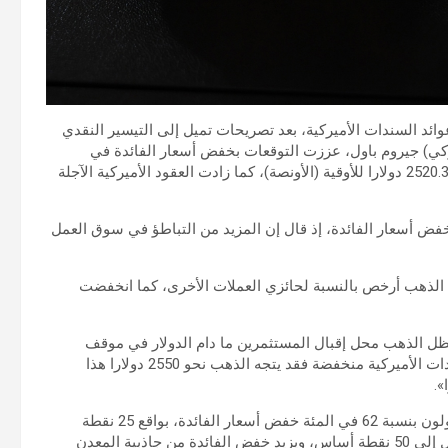
ئد السندات الأميركية، بعد تصريحات تميل إلى التيسير النقدي
ركي) جيروم باول، عززت التوقعات بخفض أسعار الفائدة في
سبتمبر، وصعد الذهب في المعاملات الفورية 0.4 في المئة إلى 2520.39 دولارا للأوقية (الأونصة)، كما زادت العقود الأميركية الآجلة
ض أسعار الفائدة، إذ قال إن المزيد من التباطؤ في سوق العمل
نى مستوى له في 13 شهرا، مما يجعل الذهب أرخص بالنسبة لحائزي العملات الأخرى، كما انخفضت
ظل الذهب محل إقبال المستثمرين ما دام الدولار في موقف
ضعيف قبل خفض أسعار الفائدة المتوقع. وإذا ظلت عائدات السندات الأميركية منخفضة فقد يتجه الذهب نحو 2550 دولارا هذا
ووفقا لأداة فيد ووتش، التابعة لمجموعة سي إم إي، يتوقع المتداولون بنسبة 62 في المئة خفض أسعار الفائدة، بواقع 25 نقطة
أساس الشهر المقبل، في حين يتوقع 38 في المئة خفضا أكبر يصل إلى 50 نقطة أساس، ويزيد خفض الفائدة من جاذبية المعدن