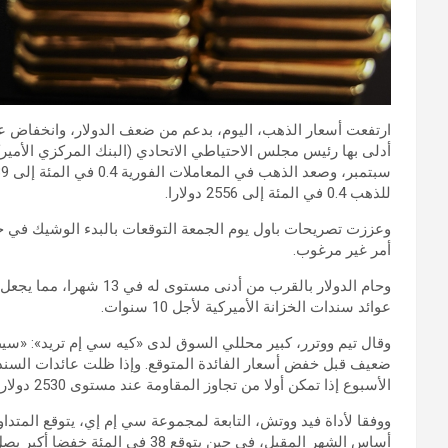
ارتفعت أسعار الذهب، اليوم، بدعم من ضعف الدولار، وانخفاض عوا
أدلى بها رئيس مجلس الاحتياطي الاتحادي (البنك المركزي الأمي
للذهب 0.4 في المئة إلى 2556 دولارا.
وعززت تصريحات باول يوم الجمعة التوقعات بالبدء الوشيك في خف
أمر غير مرغوب.
وحام الدولار بالقرب من أد
عوائد سندات الخزانة الأميركية لأجل 10 سنوات.
وقال تيم ووترر، كبير محللي السوق لدى «كيه سي إم تريد»: «سي
الأسبوع إذا تمكن أولا من تجاوز المقاومة عند مستوى 2530 دولارا».