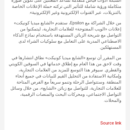
الشبكة أدوات قياس متقدمة تساعد المعلنين على تكوين صورة
متكاملة ورؤية شاملة للتأثير التي تركته حملة الإعلانات الخاصة
بالتنزيلات، عبر القنوات الإلكترونية وغير الإلكترونية».
من خلال الشراكة مع Epsilon، ستقدم «الشايع ميديا كونيكت»
إعلانات «الويب المفتوحة» للعلامات التجارية، ليتمكنوا من
التواصل مع شريحة الزبائن المستهدفة باستخدام نماذج الذكاء
الاصطناعي المدربة على التعامل مع سلوكيات الشراء لدى
المستهلكين.
من المقرر أن توسع «الشايع ميديا كونيكت» نطاق انتشارها في
وقت لاحق من هذا العام مع إطلاق خدماتها في السوقين الكويتي
والقطري. سيوفر هذا التوسع للمزيد من العلامات التجارية،
وإمكانية الاستفادة من التحليل القيم للبيانات في جميع أنحاء
المنطقة. وستتواصل الرحلة وتنمو سريعاً مع الفرص المتاحة
للعلامات التجارية، للتواصل مع زبائن «الشايع»، من خلال وسائل
التواصل الاجتماعي، ومحركات البحث والمنصات الرقمية،
والمحلات.
Source link