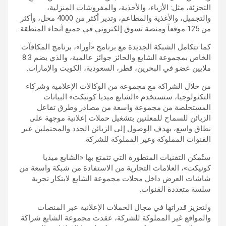
التجزئة، مثل: الأزياء، والأحذية، والمفروشات المنزلية،
والتجميل، والأغذية والمطاعم، وتدير أكثر من 4000 محل، وأكثر
من 125 موقعاً ومنصة تسوق إلكتروني في جميع أنحاء المنطقة.
كما تتكامل الشبكة الجديدة مع برنامج «أورا»، برنامج المكافآت
الخاص بمجموعة الشايع والحائز جوائز عالمية، والذي يضم 8.3
ملايين عضو في البحرين، قطر، السعودية، الكويت والإمارات.
من خلال الشراكة مع مجموعة من الوكالات الإعلامية وشركاء
التكنولوجيا، ستستخدم «الشايع ميديا كونيكت» البيانات
المستخلصة من مجموعة واسعة من مصادر وطرق تفاعل
الزبائن للسماح للمعلنين بتشغيل حملات إعلانية موجهة على
نطاق واسع، بهدف الوصول إلى الزبائن الجدد والمحتملين عبر
القنوات المملوكة وغير المملوكة للشركة.
ستُمكن التقنيات المتطورة التي تتمتع بها «الشايع ميديا
كونيكت»، العلامات التجارية من الاستفادة من شبكة واسعة من
شاشات العرض داخل محلات مجموعة الشايع لابتكار تجربة
سلسة متعددة القنوات.
ولتعزيز قدراتها في مجال الحملات الإعلانية عبر المنصات
والمواقع غير المملوكة للشركة، عقدت مجموعة الشايع شراكة