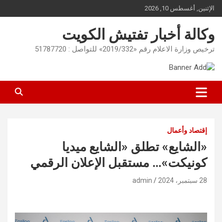
Ski
الإثنين, أغسطس 10, 2026
t
conten
وكالة أخبار تفتيش الكويت
ترخيص وزارة الاعلام رقم «2019/332» للتواصل : 51787720
إقتصاد وأعمال
«الشايع» تطلق «الشايع ميديا
كونيكت»… مستقبل الإعلان الرقمي
28 سبتمبر، 2024
admin