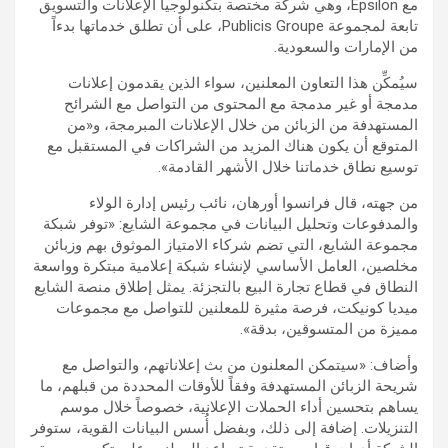
مع Epsilon، وهي شركة مختصة بتكنولوجيا الإعلانات والتسويق
تابعة لمجموعة Publicis Groupe، على أن تطلق خدماتها بدءاً
من الإمارات والسعودية.
سيُمكِّن هذا التعاون المعلنين، سواء الذين يقدمون إعلانات
مدمجة أو غير مدمجة مع المحتوى من التواصل مع الشرائح
المستهدفة من الزبائن من خلال الإعلانات المبرمجة، و«من
المتوقع أن يكون هناك المزيد من الشراكات في المستقبل مع
توسيع نطاق خدماتنا خلال الأشهر القادمة».
من جهته، قال فرانسوا أورهان، نائب رئيس إدارة الولاء
والمدفوعات وتحليل البيانات في مجموعة الشايع: «توفر شبكة
مجموعة الشايع، التي تضم شركاء الامتياز الموثوق بهم وزبائن
مخلصين، العامل الأساسي لإنشاء شبكة إعلامية مبتكرة وواسعة
النطاق في قطاع تجارة البيع بالتجزئة. يمثل إطلاق منصة الشايع
ميديا كونيكت، فرصة مثيرة للمعلنين للتواصل مع مجموعات
مميزة من المتسوقين، بدقة».
وأضاف: «سيتمكن المعلنون من بث إعلاناتهم، والتواصل مع
شريحة الزبائن المستهدفة وفقاً للأوقات المحددة من قبلهم، ما
يساهم بتحسين أداء الحملات الإعلانية، خصوصاً خلال موسم
التنزيلات. إضافة إلى ذلك، وبفضل أُسس البيانات القوية، ستوفر